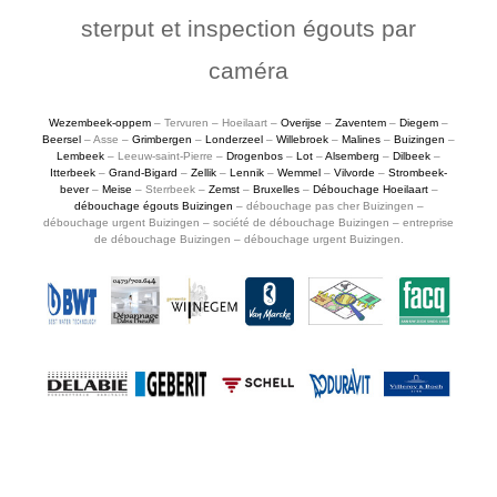
sterput et inspection égouts par
caméra
Wezembeek-oppem
– Tervuren – Hoeilaart –
Overijse
–
Zaventem
–
Diegem
–
Beersel
– Asse –
Grimbergen
–
Londerzeel
–
Willebroek
–
Malines
–
Buizingen
–
Lembeek
– Leeuw-saint-Pierre –
Drogenbos
–
Lot
–
Alsemberg
–
Dilbeek
–
Itterbeek
–
Grand-Bigard
–
Zellik
–
Lennik
–
Wemmel
–
Vilvorde
–
Strombeek-
bever
–
Meise
– Sterrbeek –
Zemst
–
Bruxelles
–
Débouchage Hoeilaart
–
débouchage égouts Buizingen
– débouchage pas cher Buizingen –
débouchage urgent Buizingen – société de débouchage Buizingen – entreprise
de débouchage Buizingen – débouchage urgent Buizingen.