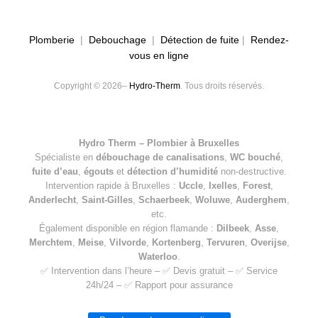
Plomberie
|
Debouchage
|
Détection de fuite
|
Rendez-
vous en ligne
Copyright © 2026–
Hydro-Therm
. Tous droits réservés.
Hydro Therm – Plombier à Bruxelles
Spécialiste en
débouchage de canalisations
,
WC bouché
,
fuite d’eau
,
égouts
et
détection d’humidité
non-destructive.
Intervention rapide à Bruxelles :
Uccle
,
Ixelles
,
Forest
,
Anderlecht
,
Saint-Gilles
,
Schaerbeek
,
Woluwe
,
Auderghem
,
etc.
Également disponible en région flamande :
Dilbeek
,
Asse
,
Merchtem
,
Meise
,
Vilvorde
,
Kortenberg
,
Tervuren
,
Overijse
,
Waterloo
.
✅ Intervention dans l’heure – ✅ Devis gratuit – ✅ Service
24h/24 – ✅ Rapport pour assurance