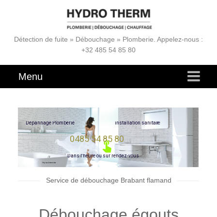
Détection de fuite » Débouchage » Plomberie. Appelez-nous :
+32 485 54 85 80
Menu
e
r
i
a
D
é
p
a
n
n
a
g
e
P
l
o
m
b
e
r
i
e
i
n
s
t
a
l
l
a
t
i
o
n
s
a
n
i
t
0485 54 85 80
D
a
n
s
l
'
h
e
u
r
e
o
u
s
u
r
r
e
n
d
e
z
-
v
o
u
s
Service de débouchage Brabant flamand
Débouchage égouts