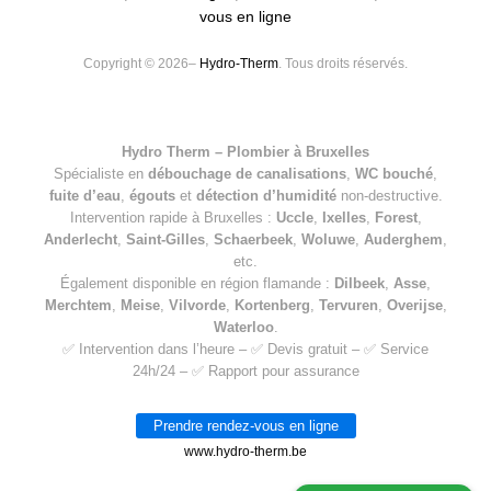
vous en ligne
Copyright © 2026–
Hydro-Therm
. Tous droits réservés.
Hydro Therm – Plombier à Bruxelles
Spécialiste en
débouchage de canalisations
,
WC bouché
,
fuite d’eau
,
égouts
et
détection d’humidité
non-destructive.
Intervention rapide à Bruxelles :
Uccle
,
Ixelles
,
Forest
,
Anderlecht
,
Saint-Gilles
,
Schaerbeek
,
Woluwe
,
Auderghem
,
etc.
Également disponible en région flamande :
Dilbeek
,
Asse
,
Merchtem
,
Meise
,
Vilvorde
,
Kortenberg
,
Tervuren
,
Overijse
,
Waterloo
.
✅ Intervention dans l’heure – ✅ Devis gratuit – ✅ Service
24h/24 – ✅ Rapport pour assurance
Prendre rendez-vous en ligne
www.hydro-therm.be