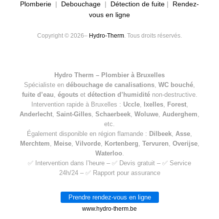
Plomberie
|
Debouchage
|
Détection de fuite
|
Rendez-
vous en ligne
Copyright © 2026–
Hydro-Therm
. Tous droits réservés.
Hydro Therm – Plombier à Bruxelles
Spécialiste en
débouchage de canalisations
,
WC bouché
,
fuite d’eau
,
égouts
et
détection d’humidité
non-destructive.
Intervention rapide à Bruxelles :
Uccle
,
Ixelles
,
Forest
,
Anderlecht
,
Saint-Gilles
,
Schaerbeek
,
Woluwe
,
Auderghem
,
etc.
Également disponible en région flamande :
Dilbeek
,
Asse
,
Merchtem
,
Meise
,
Vilvorde
,
Kortenberg
,
Tervuren
,
Overijse
,
Waterloo
.
✅ Intervention dans l’heure – ✅ Devis gratuit – ✅ Service
24h/24 – ✅ Rapport pour assurance
Prendre rendez-vous en ligne
www.hydro-therm.be