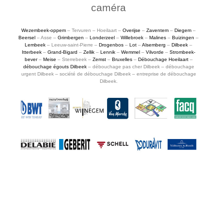
caméra
Wezembeek-oppem
– Tervuren – Hoeilaart –
Overijse
–
Zaventem
–
Diegem
–
Beersel
– Asse –
Grimbergen
–
Londerzeel
–
Willebroek
–
Malines
–
Buizingen
–
Lembeek
– Leeuw-saint-Pierre –
Drogenbos
–
Lot
–
Alsemberg
–
Dilbeek
–
Itterbeek
–
Grand-Bigard
–
Zellik
–
Lennik
–
Wemmel
–
Vilvorde
–
Strombeek-
bever
–
Meise
– Sterrebeek –
Zemst
–
Bruxelles
–
Débouchage Hoeilaart
–
débouchage égouts Dilbeek
– débouchage pas cher Dilbeek – débouchage
urgent Dilbeek – société de débouchage Dilbeek – entreprise de débouchage
Dilbeek.