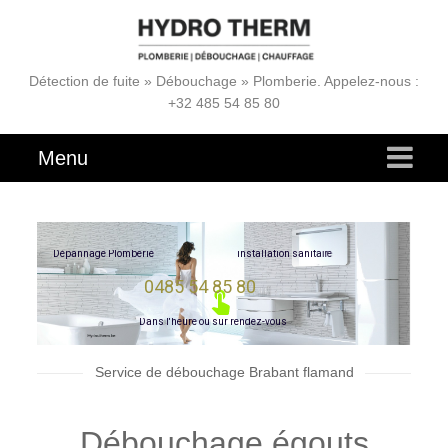
Détection de fuite » Débouchage » Plomberie. Appelez-nous :
+32 485 54 85 80
Menu
e
r
i
D
é
p
a
n
n
a
g
e
P
l
o
m
b
e
r
i
e
i
n
s
t
a
l
l
a
t
i
o
n
s
a
n
i
t
a
0485 54 85 80
D
a
n
s
l
'
h
e
u
r
e
o
u
s
u
r
r
e
n
d
e
z
-
v
o
u
s
Service de débouchage Brabant flamand
Débouchage égouts