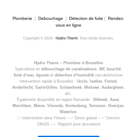
Plomberie
|
Debouchage
|
Détection de fuite
|
Rendez-
vous en ligne
Copyright © 2026–
Hydro-Therm
. Tous droits réservés.
Hydro Therm – Plombier à Bruxelles
Spécialiste en
débouchage de canalisations
,
WC bouché
,
fuite d’eau
,
égouts
et
détection d’humidité
non-destructive.
Intervention rapide à Bruxelles :
Uccle
,
Ixelles
,
Forest
,
Anderlecht
,
Saint-Gilles
,
Schaerbeek
,
Woluwe
,
Auderghem
,
etc.
Également disponible en région flamande :
Dilbeek
,
Asse
,
Merchtem
,
Meise
,
Vilvorde
,
Kortenberg
,
Tervuren
,
Overijse
,
Waterloo
.
✅ Intervention dans l’heure – ✅ Devis gratuit – ✅ Service
24h/24 – ✅ Rapport pour assurance