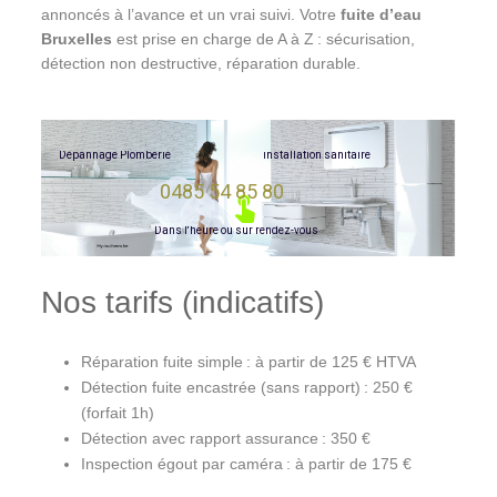
annoncés à l’avance et un vrai suivi. Votre
fuite d’eau
Bruxelles
est prise en charge de A à Z : sécurisation,
détection non destructive, réparation durable.
D
é
p
a
n
n
a
g
e
P
l
o
m
b
e
r
i
e
i
n
s
t
a
l
l
a
t
i
o
n
s
a
n
i
t
a
i
r
e
0485 54 85 80
D
a
n
s
l
'
h
e
u
r
e
o
u
s
u
r
r
e
n
d
e
z
-
v
o
u
s
Nos tarifs (indicatifs)
Réparation fuite simple : à partir de 125 € HTVA
Détection fuite encastrée (sans rapport) : 250 €
(forfait 1h)
Détection avec rapport assurance : 350 €
Inspection égout par caméra : à partir de 175 €