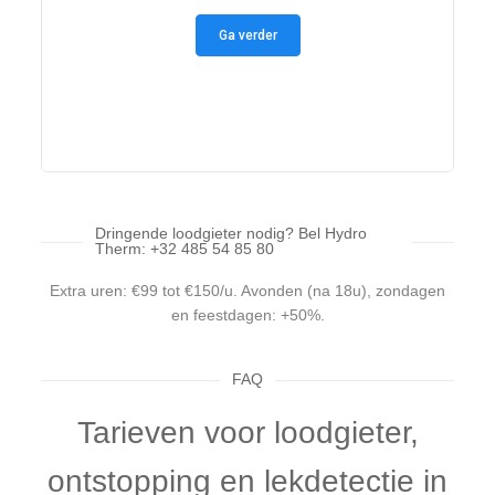
3
Ga verder
1
1
2
3
Dringende loodgieter nodig? Bel Hydro
Therm: +32 485 54 85 80
Extra uren: €99 tot €150/u. Avonden (na 18u), zondagen
en feestdagen: +50%.
FAQ
Tarieven voor loodgieter,
ontstopping en lekdetectie in