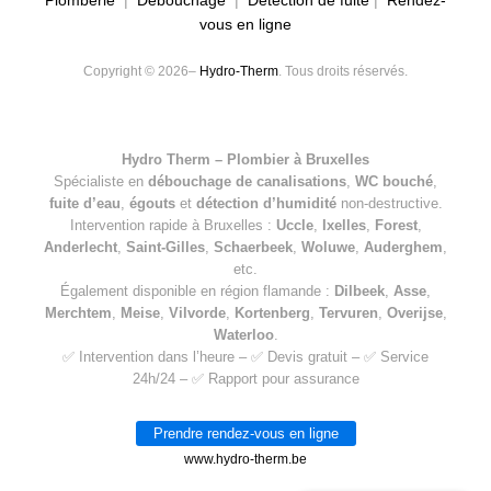
Plomberie
|
Debouchage
|
Détection de fuite
|
Rendez-
vous en ligne
Copyright © 2026–
Hydro-Therm
. Tous droits réservés.
Hydro Therm – Plombier à Bruxelles
Spécialiste en
débouchage de canalisations
,
WC bouché
,
fuite d’eau
,
égouts
et
détection d’humidité
non-destructive.
Intervention rapide à Bruxelles :
Uccle
,
Ixelles
,
Forest
,
Anderlecht
,
Saint-Gilles
,
Schaerbeek
,
Woluwe
,
Auderghem
,
etc.
Également disponible en région flamande :
Dilbeek
,
Asse
,
Merchtem
,
Meise
,
Vilvorde
,
Kortenberg
,
Tervuren
,
Overijse
,
Waterloo
.
✅ Intervention dans l’heure – ✅ Devis gratuit – ✅ Service
24h/24 – ✅ Rapport pour assurance
Prendre rendez-vous en ligne
www.hydro-therm.be