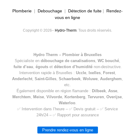
Plomberie
|
Debouchage
|
Détection de fuite
|
Rendez-
vous en ligne
Copyright © 2026–
Hydro-Therm
. Tous droits réservés.
Hydro Therm – Plombier à Bruxelles
Spécialiste en
débouchage de canalisations
,
WC bouché
,
fuite d’eau
,
égouts
et
détection d’humidité
non-destructive.
Intervention rapide à Bruxelles :
Uccle
,
Ixelles
,
Forest
,
Anderlecht
,
Saint-Gilles
,
Schaerbeek
,
Woluwe
,
Auderghem
,
etc.
Également disponible en région flamande :
Dilbeek
,
Asse
,
Merchtem
,
Meise
,
Vilvorde
,
Kortenberg
,
Tervuren
,
Overijse
,
Waterloo
.
✅ Intervention dans l’heure – ✅ Devis gratuit – ✅ Service
24h/24 – ✅ Rapport pour assurance
Prendre rendez-vous en ligne