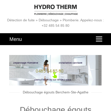
Détection de fuite » Débouchage » Plomberie. Appelez-nous :
+32 485 54 85 80
Menu
e
r
i
D
é
p
a
n
n
a
g
e
P
l
o
m
b
e
r
i
e
i
n
s
t
a
l
l
a
t
i
o
n
s
a
n
i
t
a
0485 54 85 80
D
a
n
s
l
'
h
e
u
r
e
o
u
s
u
r
r
e
n
d
e
z
-
v
o
u
s
Débouchage égouts Berchem-Ste-Agathe
Débouchage égouts