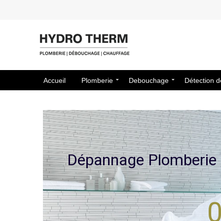
Accueil
Plomberie
Debouchage
Détection d
D
é
p
a
n
n
a
g
e
P
l
o
m
b
e
r
i
e
0