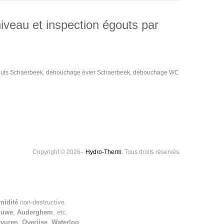
iveau et inspection égouts par
outs Schaerbeek, débouchage évier Schaerbeek, débouchage WC
Copyright © 2026–
Hydro-Therm
. Tous droits réservés.
midité
non-destructive.
luwe
,
Auderghem
, etc.
rvuren
,
Overijse
,
Waterloo
.