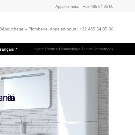
Appelez-nous : +32 485 54 85 80
» Débouchage » Plomberie. Appelez-nous : +32 485 54 85 80
rançais
Hydro Therm
>
Débouchage égouts Schaerbeek
e
r
i
a
n
i
t
a