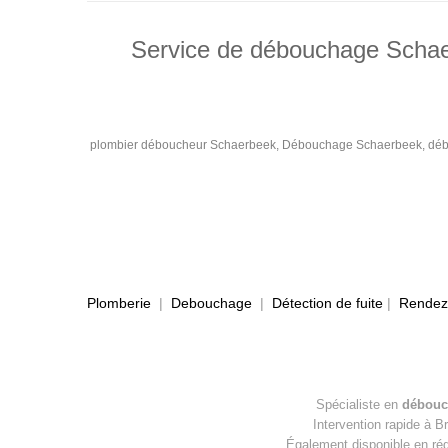
Service de débouchage Schaerb
plombier déboucheur Schaerbeek, Débouchage Schaerbeek, déb
Plomberie
|
Debouchage
|
Détection de fuite
|
Rendez-
Spécialiste en
débouc
Intervention rapide à B
Également disponible en ré