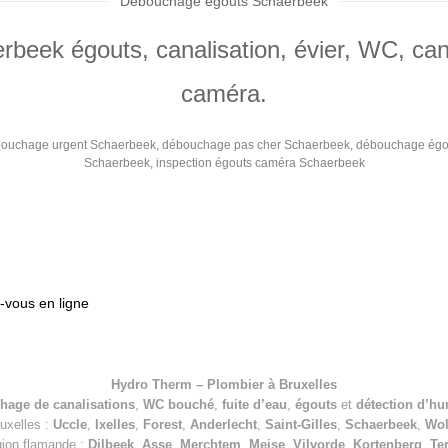
Débouchage égouts Schaerbeek
eek égouts, canalisation, évier, WC, can
caméra.
ouchage urgent Schaerbeek, débouchage pas cher Schaerbeek, débouchage ég
Schaerbeek, inspection égouts caméra Schaerbeek
vous en ligne
Hydro Therm – Plombier à Bruxelles
hage de canalisations
,
WC bouché
,
fuite d’eau
,
égouts
et
détection d’hu
ruxelles :
Uccle
,
Ixelles
,
Forest
,
Anderlecht
,
Saint-Gilles
,
Schaerbeek
,
Wo
gion flamande :
Dilbeek
,
Asse
,
Merchtem
,
Meise
,
Vilvorde
,
Kortenberg
,
Te