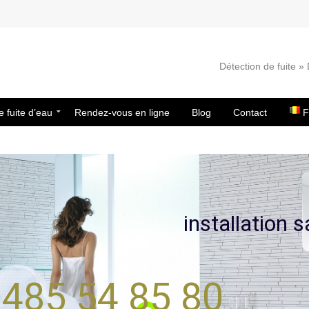
Détection de fuite 
e fuite d’eau
Rendez-vous en ligne
Blog
Contact
F
i
n
s
t
a
l
l
a
t
i
o
n
s
485 54 85 80