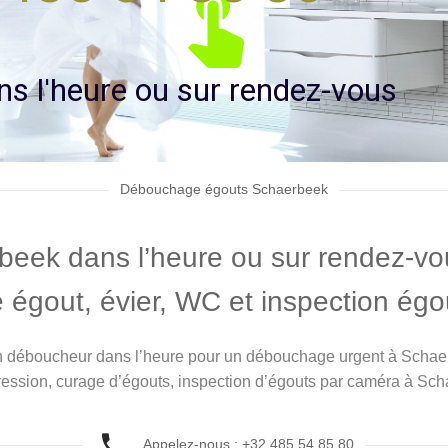
n
s
l
'
h
e
u
r
e
o
u
s
u
r
r
e
n
d
e
z
-
v
o
u
s
Débouchage égouts Schaerbeek
ek dans l’heure ou sur rendez-vo
égout, évier, WC et inspection égo
 un déboucheur dans l’heure pour un débouchage urgent à Scha
pression, curage d’égouts, inspection d’égouts par caméra à Scha
Appelez-nous : +32 485 54 85 80