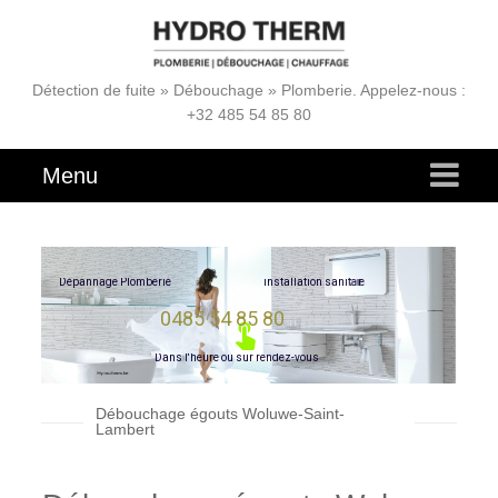
Détection de fuite » Débouchage » Plomberie. Appelez-nous :
+32 485 54 85 80
Menu
e
r
i
a
D
é
p
a
n
n
a
g
e
P
l
o
m
b
e
r
i
e
i
n
s
t
a
l
l
a
t
i
o
n
s
a
n
i
t
0485 54 85 80
D
a
n
s
l
'
h
e
u
r
e
o
u
s
u
r
r
e
n
d
e
z
-
v
o
u
s
Débouchage égouts Woluwe-Saint-
Lambert