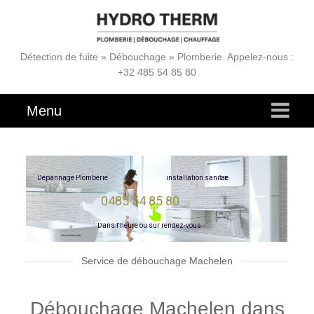
Détection de fuite » Débouchage » Plomberie. Appelez-nous :
+32 485 54 85 80
Menu
e
r
i
a
t
D
é
p
a
n
n
a
g
e
P
l
o
m
b
e
r
i
e
i
n
s
t
a
l
l
a
t
i
o
n
s
a
n
i
0485 54 85 80
D
a
n
s
l
'
h
e
u
r
e
o
u
s
u
r
r
e
n
d
e
z
-
v
o
u
s
Service de débouchage Machelen
Débouchage Machelen dans