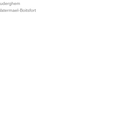
uderghem
atermael-Boitsfort