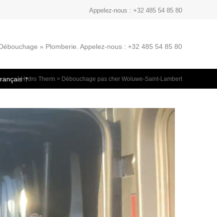
Appelez-nous : +32 485 54 85 80
» Débouchage » Plomberie. Appelez-nous : +32 485 54 85 80
rançais
Hydro Therm
>
Débouchage pas cher Woluwe-Saint-Lambert