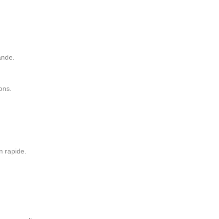
ande.
ons.
n rapide.