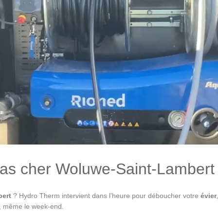
s cher Woluwe-Saint-Lambert 
bert
? Hydro Therm intervient dans l’heure pour déboucher votre
évier
e, même le week-end.