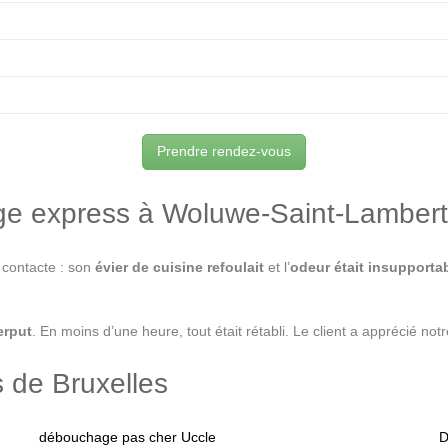
Prendre rendez-vous
age express à Woluwe-Saint-Lambert
 contacte : son
évier de cuisine refoulait
et l’
odeur était insupporta
erput
. En moins d’une heure, tout était rétabli. Le client a apprécié not
s de Bruxelles
débouchage pas cher Uccle
D