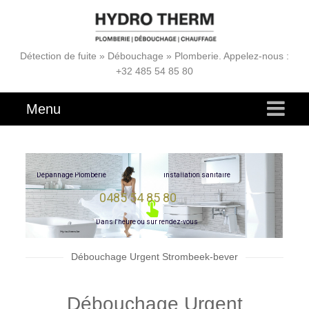
Détection de fuite » Débouchage » Plomberie. Appelez-nous :
+32 485 54 85 80
Menu
D
é
p
a
n
n
a
g
e
P
l
o
m
b
e
r
i
e
i
n
s
t
a
l
l
a
t
i
o
n
s
a
n
i
t
a
i
r
e
0485 54 85 80
D
a
n
s
l
'
h
e
u
r
e
o
u
s
u
r
r
e
n
d
e
z
-
v
o
u
s
Débouchage Urgent Strombeek-bever
Débouchage Urgent