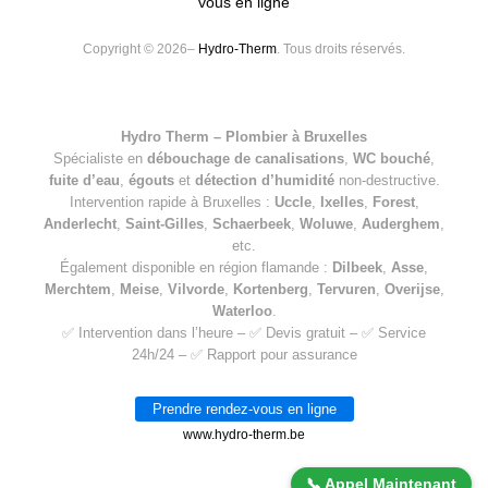
vous en ligne
Copyright © 2026–
Hydro-Therm
. Tous droits réservés.
Hydro Therm – Plombier à Bruxelles
Spécialiste en
débouchage de canalisations
,
WC bouché
,
fuite d’eau
,
égouts
et
détection d’humidité
non-destructive.
Intervention rapide à Bruxelles :
Uccle
,
Ixelles
,
Forest
,
Anderlecht
,
Saint-Gilles
,
Schaerbeek
,
Woluwe
,
Auderghem
,
etc.
Également disponible en région flamande :
Dilbeek
,
Asse
,
Merchtem
,
Meise
,
Vilvorde
,
Kortenberg
,
Tervuren
,
Overijse
,
Waterloo
.
✅ Intervention dans l’heure – ✅ Devis gratuit – ✅ Service
24h/24 – ✅ Rapport pour assurance
Prendre rendez-vous en ligne
www.hydro-therm.be
📞 Appel Maintenant