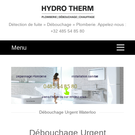
Détection de fuite » Débouchage » Plomberie. Appelez-nous :
+32 485 54 85 80
Menu
e
r
i
a
t
i
D
é
p
a
n
n
a
g
e
P
l
o
m
b
e
r
i
e
i
n
s
t
a
l
l
a
t
i
o
n
s
a
n
0485 54 85 80
D
a
n
s
l
'
h
e
u
r
e
o
u
s
u
r
r
e
n
d
e
z
-
v
o
u
s
Débouchage Urgent Waterloo
Débouchage Urgent