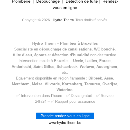
Plomberie
|
Debouchage
|
Détection de fuite
|
Rendez-
vous en ligne
Copyright © 2026–
Hydro-Therm
. Tous droits réservés.
Hydro Therm – Plombier à Bruxelles
Spécialiste en
débouchage de canalisations
,
WC bouché
,
fuite d’eau
,
égouts
et
détection d’humidité
non-destructive.
Intervention rapide à Bruxelles :
Uccle
,
Ixelles
,
Forest
,
Anderlecht
,
Saint-Gilles
,
Schaerbeek
,
Woluwe
,
Auderghem
,
etc.
Également disponible en région flamande :
Dilbeek
,
Asse
,
Merchtem
,
Meise
,
Vilvorde
,
Kortenberg
,
Tervuren
,
Overijse
,
Waterloo
.
✅ Intervention dans l’heure – ✅ Devis gratuit – ✅ Service
24h/24 – ✅ Rapport pour assurance
Prendre rendez-vous en ligne
www.hydro-therm.be