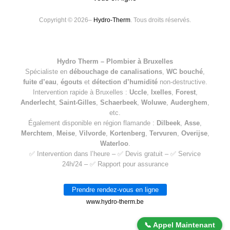
Copyright © 2026–
Hydro-Therm
. Tous droits réservés.
Hydro Therm – Plombier à Bruxelles
Spécialiste en
débouchage de canalisations
,
WC bouché
,
fuite d’eau
,
égouts
et
détection d’humidité
non-destructive.
Intervention rapide à Bruxelles :
Uccle
,
Ixelles
,
Forest
,
Anderlecht
,
Saint-Gilles
,
Schaerbeek
,
Woluwe
,
Auderghem
,
etc.
Également disponible en région flamande :
Dilbeek
,
Asse
,
Merchtem
,
Meise
,
Vilvorde
,
Kortenberg
,
Tervuren
,
Overijse
,
Waterloo
.
✅ Intervention dans l’heure – ✅ Devis gratuit – ✅ Service
24h/24 – ✅ Rapport pour assurance
Prendre rendez-vous en ligne
www.hydro-therm.be
📞 Appel Maintenant