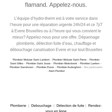
flamand. Appelez-nous.
L’équipe d’hydro-therm est à votre service dans
l’heure pour une réparation urgente 24h/24 et ce 7j/7
à Evere Bruxelles ou à l’heure qui vous convient le
mieux? Appelez-nous pour une offre. Dépannage
plomberie, détection fuite d’eau, chauffage et
débouchage canalisation Evere et sur tout Bruxelles
Plombier Woluwe Saint Lambert
–
Plombier Woluwe Saint Pierre
–
Plombier
Saint Gilles
–
Plombier Saint Josse
–
Plombier Molenbeek
–
Plombier Laeken
–
Plombier Ganshoren
–
Plombier Evere
–
Plombier Auderghem
– Nos partenaires
:
Alam Plumber
Plomberie
|
Debouchage
|
Détection de fuite
|
Rendez-
vous en ligne