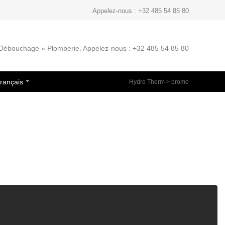
Appelez-nous : +32 485 54 85 80
» Débouchage » Plomberie. Appelez-nous : +32 485 54 85 80
rançais
Hydro Therm
>
promo