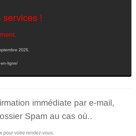
 services !
oment.
 septembre 2025.
-en-ligne/
rmation immédiate par e-mail,
 dossier Spam au cas où..
ix pour votre rendez-vous.