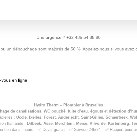
Une urgence ? +32 485 54 85 80
rie ou un débouchage sont majorés de 50 %. Appelez-nous si vous avez 
vous en ligne
Hydro Therm – Plombier à Bruxelles
hage de canalisations
,
WC bouché
,
fuite d’eau
,
égouts
et
détection d’hu
ruxelles :
Uccle
,
Ixelles
,
Forest
,
Anderlecht
,
Saint-Gilles
,
Schaerbeek
,
Wo
gion flamande :
Dilbeek
,
Asse
,
Merchtem
,
Meise
,
Vilvorde
,
Kortenberg
,
Te
ention dans l’heure – ✅ Devis gratuit – ✅ Service 24h/24 – ✅ Rapport pour 