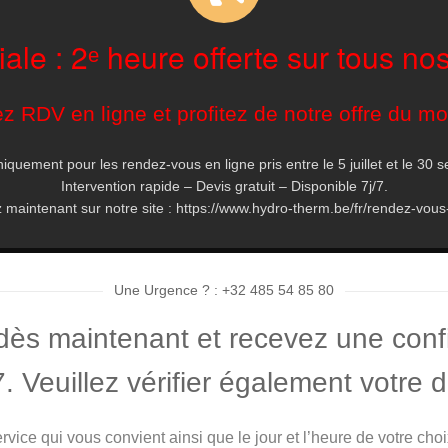
iale : 2ᵉ heure offerte sur tous nos
z RDV en ligne et profitez de notre offre du m
niquement pour les rendez-vous en ligne pris entre le 5 juillet et le 30
Intervention rapide – Devis gratuit – Disponible 7j/7.
maintenant sur notre site : https://www.hydro-therm.be/fr/rendez-vous
Une Urgence ? : +32 485 54 85 80
dès maintenant et recevez une confi
7. Veuillez vérifier également votre
rvice qui vous convient ainsi que le jour et l’heure de votre cho