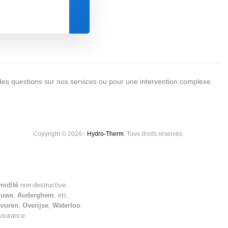
17
18
19
20
21
22
24
25
26
27
28
29
31
1
2
3
4
5
des questions sur nos services ou pour une intervention complexe.
Copyright © 2026–
Hydro-Therm
. Tous droits réservés.
midité
non-destructive.
luwe
,
Auderghem
, etc.
rvuren
,
Overijse
,
Waterloo
.
assurance