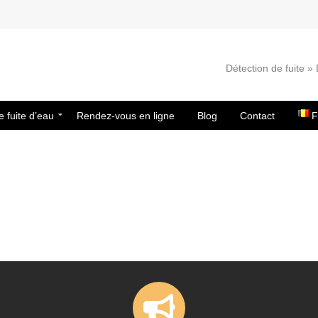
Détection de fuite 
e fuite d’eau
Rendez-vous en ligne
Blog
Contact
F