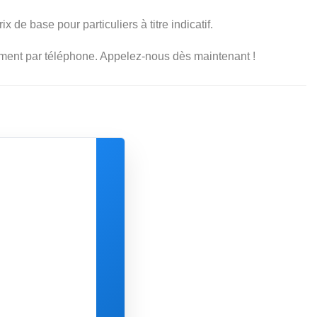
x de base pour particuliers à titre indicatif.
ement par téléphone. Appelez-nous dès maintenant !
Choisir la date et l'heure:
août 2026
L
M
M
J
V
S
27
28
29
30
31
1
3
4
5
6
7
8
10
11
12
13
14
15