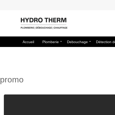
Accueil
Plomberie
Debouchage
Détection d
promo