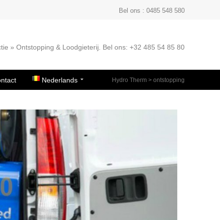
Bel ons : 0485 548 580
tie » Ontstopping & Loodgieterij. Bel ons: +32 485 54 85 80
ntact
Nederlands
Hydro Therm
>
ontstopping