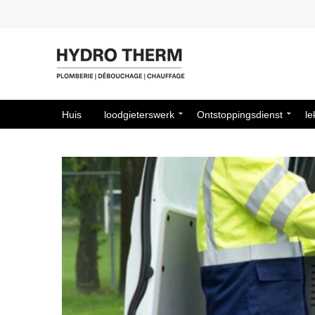
Huis
loodgieterswerk
Ontstoppingsdienst
le