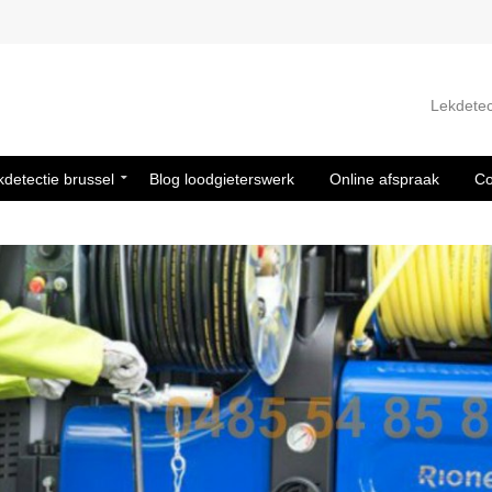
Lekdetec
kdetectie brussel
Blog loodgieterswerk
Online afspraak
Co