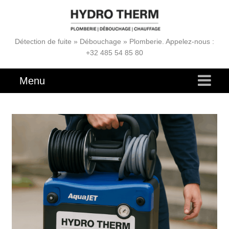
Détection de fuite » Débouchage » Plomberie. Appelez-nous :
+32 485 54 85 80
Menu