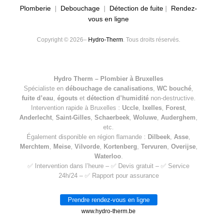
Plomberie
|
Debouchage
|
Détection de fuite
|
Rendez-
vous en ligne
Copyright © 2026–
Hydro-Therm
. Tous droits réservés.
Hydro Therm – Plombier à Bruxelles
Spécialiste en
débouchage de canalisations
,
WC bouché
,
fuite d’eau
,
égouts
et
détection d’humidité
non-destructive.
Intervention rapide à Bruxelles :
Uccle
,
Ixelles
,
Forest
,
Anderlecht
,
Saint-Gilles
,
Schaerbeek
,
Woluwe
,
Auderghem
,
etc.
Également disponible en région flamande :
Dilbeek
,
Asse
,
Merchtem
,
Meise
,
Vilvorde
,
Kortenberg
,
Tervuren
,
Overijse
,
Waterloo
.
✅ Intervention dans l’heure – ✅ Devis gratuit – ✅ Service
24h/24 – ✅ Rapport pour assurance
Prendre rendez-vous en ligne
www.hydro-therm.be