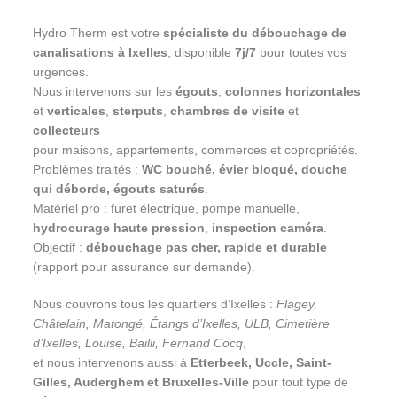
Hydro Therm est votre
spécialiste du débouchage de
canalisations à Ixelles
, disponible
7j/7
pour toutes vos
urgences.
Nous intervenons sur les
égouts
,
colonnes horizontales
et
verticales
,
sterputs
,
chambres de visite
et
collecteurs
pour maisons, appartements, commerces et copropriétés.
Problèmes traités :
WC bouché, évier bloqué, douche
qui déborde, égouts saturés
.
Matériel pro : furet électrique, pompe manuelle,
hydrocurage haute pression
,
inspection caméra
.
Objectif :
débouchage pas cher, rapide et durable
(rapport pour assurance sur demande).
Nous couvrons tous les quartiers d’Ixelles :
Flagey,
Châtelain, Matongé, Étangs d’Ixelles, ULB, Cimetière
d’Ixelles, Louise, Bailli, Fernand Cocq
,
et nous intervenons aussi à
Etterbeek, Uccle, Saint-
Gilles, Auderghem et Bruxelles-Ville
pour tout type de