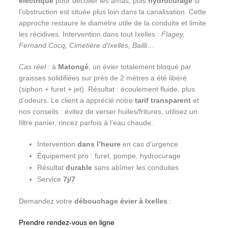
électrique
pour décoller les amas, puis
hydrocurage
si
l’obstruction est située plus loin dans la canalisation. Cette
approche restaure le diamètre utile de la conduite et limite
les récidives. Intervention dans tout Ixelles :
Flagey,
Fernand Cocq, Cimetière d’Ixelles, Bailli
…
Cas réel
: à
Matongé
, un évier totalement bloqué par
graisses solidifiées sur près de 2 mètres a été libéré
(siphon + furet + jet). Résultat : écoulement fluide, plus
d’odeurs. Le client a apprécié notre
tarif transparent
et
nos conseils : évitez de verser huiles/fritures, utilisez un
filtre panier, rincez parfois à l’eau chaude.
Intervention
dans l’heure
en cas d’urgence
Équipement pro : furet, pompe, hydrocurage
Résultat
durable
sans abîmer les conduites
Service
7j/7
Demandez votre
débouchage évier à Ixelles
:
Prendre rendez-vous en ligne