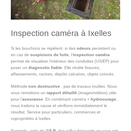
Inspection caméra à Ixelles
Si les bouchons se répètent, si des
odeurs
persistent ou
en cas de
suspicions de fuite
, l’
inspection caméra
permet de visualiser l’intérieur des conduites (US/EP) pour
poser un
diagnostic fiable
. Elle révèle fissures,
affaissements, racines, dépôts calcaires, objets coincés.
Méthode
non destructive
: pas de travaux inutiles. Nous
vous remettons un
rapport détaillé
(images/vidéos) utile
pour l’
assurance
. En combinant caméra +
hydrocurage
,
nous traitons la cause et vérifions immédiatement le
résultat. Service pour particuliers, commerces et
copropriétés à Ixelles.
Exemple
: près de l’
ULB
, des reflux fréquents en cave ont