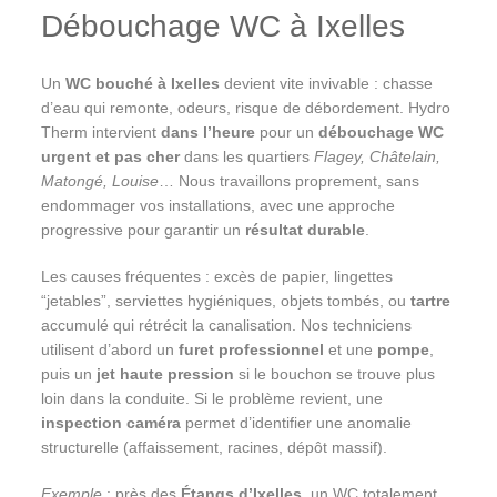
Débouchage WC à Ixelles
Un
WC bouché à Ixelles
devient vite invivable : chasse
d’eau qui remonte, odeurs, risque de débordement. Hydro
Therm intervient
dans l’heure
pour un
débouchage WC
urgent et pas cher
dans les quartiers
Flagey, Châtelain,
Matongé, Louise
… Nous travaillons proprement, sans
endommager vos installations, avec une approche
progressive pour garantir un
résultat durable
.
Les causes fréquentes : excès de papier, lingettes
“jetables”, serviettes hygiéniques, objets tombés, ou
tartre
accumulé qui rétrécit la canalisation. Nos techniciens
utilisent d’abord un
furet professionnel
et une
pompe
,
puis un
jet haute pression
si le bouchon se trouve plus
loin dans la conduite. Si le problème revient, une
inspection caméra
permet d’identifier une anomalie
structurelle (affaissement, racines, dépôt massif).
Exemple
: près des
Étangs d’Ixelles
, un WC totalement