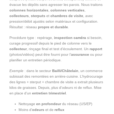
évacue les dépôts sans agresser les parois. Nous traitons
colonnes horizontales
,
colonnes verticales
,
collecteurs
,
sterputs
et
chambres de visite
, avec
pression/débit ajustés selon matériaux et configuration.
Résultat : réseau
propre et durable
.
Procédure type : repérage,
inspection caméra
si besoin,
curage progressif depuis le pied de colonne vers le
collecteur
, rinçage final et test d’écoulement. Un
rapport
(photos/vidéos) peut être fourni pour l’
assurance
ou pour
planifier un entretien périodique.
Exemple
: dans le secteur
Bailli/Châtelain
, un commerce
subissait des remontées en arrière-cuisine. L’hydrocurage
des lignes + sterput + chambre de visite a extrait plusieurs
kilos de graisses. Depuis, plus d’odeurs ni de reflux. Mise
en place d’un
entretien trimestriel
.
Nettoyage
en profondeur
du réseau (US/EP)
Moins d’
odeurs
et de
reflux