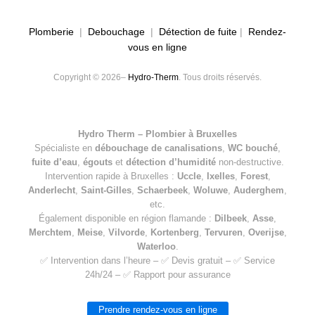
Plomberie
|
Debouchage
|
Détection de fuite
|
Rendez-
vous en ligne
Copyright © 2026–
Hydro-Therm
. Tous droits réservés.
Hydro Therm – Plombier à Bruxelles
Spécialiste en
débouchage de canalisations
,
WC bouché
,
fuite d’eau
,
égouts
et
détection d’humidité
non-destructive.
Intervention rapide à Bruxelles :
Uccle
,
Ixelles
,
Forest
,
Anderlecht
,
Saint-Gilles
,
Schaerbeek
,
Woluwe
,
Auderghem
,
etc.
Également disponible en région flamande :
Dilbeek
,
Asse
,
Merchtem
,
Meise
,
Vilvorde
,
Kortenberg
,
Tervuren
,
Overijse
,
Waterloo
.
✅ Intervention dans l’heure – ✅ Devis gratuit – ✅ Service
24h/24 – ✅ Rapport pour assurance
Prendre rendez-vous en ligne