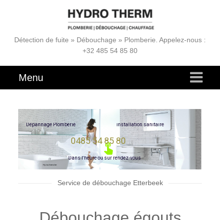
Détection de fuite » Débouchage » Plomberie. Appelez-nous :
+32 485 54 85 80
Menu
D
é
p
a
n
n
a
g
e
P
l
o
m
b
e
r
i
e
i
n
s
t
a
l
l
a
t
i
o
n
s
a
n
i
t
a
i
r
e
0485 54 85 80
D
a
n
s
l
'
h
e
u
r
e
o
u
s
u
r
r
e
n
d
e
z
-
v
o
u
s
Service de débouchage Etterbeek
Débouchage égouts