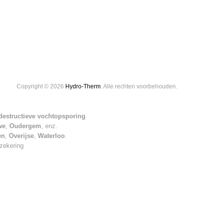
Copyright © 2026
Hydro-Therm
. Alle rechten voorbehouden.
-destructieve vochtopsporing
.
we
,
Oudergem
, enz.
en
,
Overijse
,
Waterloo
.
rzekering