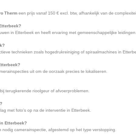
ro Therm
een prijs vanaf 150 € excl. btw, afhankelijk van de complexitei
 Etterbeek?
wen in Etterbeek en heeft ervaring met gemeenschappelijke leidingen
rk?
ctieve technieken zoals hogedrukreiniging of spiraalmachines in Etterb
Etterbeek?
erainspecties uit om de oorzaak precies te lokaliseren.
 bij terugkerende rioolgeur of afvoerproblemen.
g?
ag met foto’s op na de interventie in Etterbeek.
in Etterbeek?
 nodig camerainspectie, afgestemd op het type verstopping.