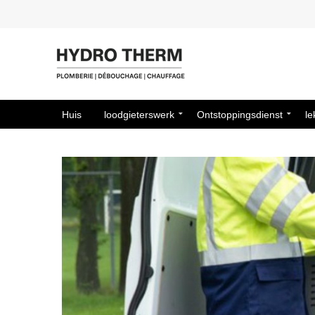
Huis
loodgieterswerk
Ontstoppingsdienst
le