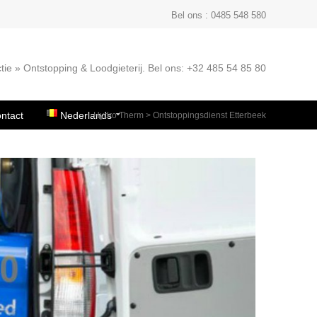
Bel ons : 0485 548 580
tie » Ontstopping & Loodgieterij. Bel ons: +32 485 54 85 80
ntact
Nederlands
Hydro Therm
>
Ontstoppingsdienst Etterbeek