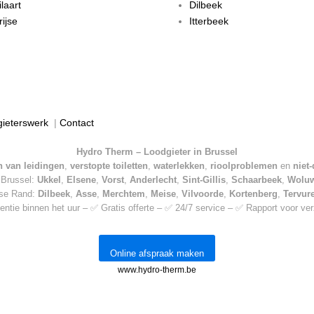
laart
Dilbeek
ijse
Itterbeek
gieterswerk
|
Contact
Hydro Therm – Loodgieter in Brussel
 van leidingen
,
verstopte toiletten
,
waterlekken
,
rioolproblemen
en
niet
n Brussel:
Ukkel
,
Elsene
,
Vorst
,
Anderlecht
,
Sint-Gillis
,
Schaarbeek
,
Wolu
mse Rand:
Dilbeek
,
Asse
,
Merchtem
,
Meise
,
Vilvoorde
,
Kortenberg
,
Tervur
entie binnen het uur – ✅ Gratis offerte – ✅ 24/7 service – ✅ Rapport voor ve
Online afspraak maken
www.hydro-therm.be