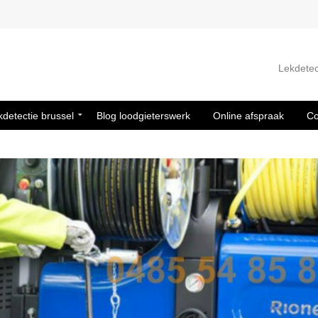
Lekdetec
kdetectie brussel
Blog loodgieterswerk
Online afspraak
Co