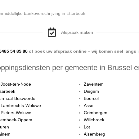
nmiddellijke bankoverschrijving in Etterbeek.
Afspraak maken
0485 54 85 80
of boek uw afspraak online – wij komen snel langs i
ppingsdiensten per gemeente in Brussel 
-Joost-ten-Node
Zaventem
aarbeek
Diegem
ermaal-Bosvoorde
Beersel
t-Lambrechts-Woluwe
Asse
-Pieters-Woluwe
Grimbergen
embeek-Oppem
Willebroek
vuren
Lot
ainem
Alsemberg