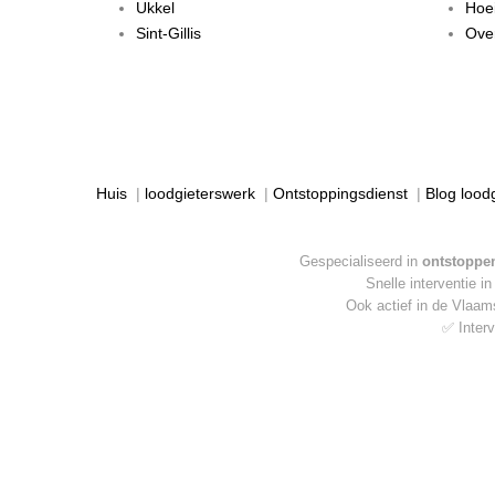
Ukkel
Hoei
Sint-Gillis
Over
Huis
|
loodgieterswerk
|
Ontstoppingsdienst
|
Blog lood
Gespecialiseerd in
ontstoppen
Snelle interventie i
Ook actief in de Vlaa
✅ Interv