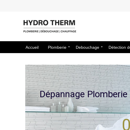
Accueil
Plomberie
Debouchage
Détection d
D
é
p
a
n
n
a
g
e
P
l
o
m
b
e
r
i
e
0