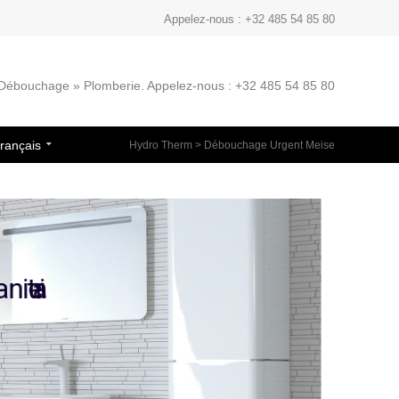
Appelez-nous : +32 485 54 85 80
» Débouchage » Plomberie. Appelez-nous : +32 485 54 85 80
rançais
Hydro Therm
>
Débouchage Urgent Meise
e
r
i
a
n
i
t
a