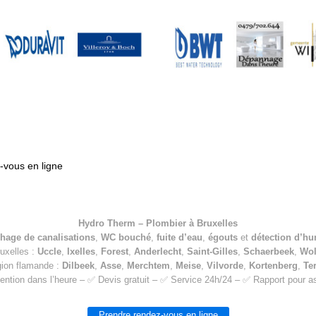
vous en ligne
Hydro Therm – Plombier à Bruxelles
hage de canalisations
,
WC bouché
,
fuite d’eau
,
égouts
et
détection d’hu
ruxelles :
Uccle
,
Ixelles
,
Forest
,
Anderlecht
,
Saint-Gilles
,
Schaerbeek
,
Wo
gion flamande :
Dilbeek
,
Asse
,
Merchtem
,
Meise
,
Vilvorde
,
Kortenberg
,
Te
ention dans l’heure – ✅ Devis gratuit – ✅ Service 24h/24 – ✅ Rapport pour 
Prendre rendez-vous en ligne