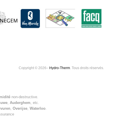
Copyright © 2026–
Hydro-Therm
. Tous droits réservés.
midité
non-destructive.
luwe
,
Auderghem
, etc.
rvuren
,
Overijse
,
Waterloo
.
assurance