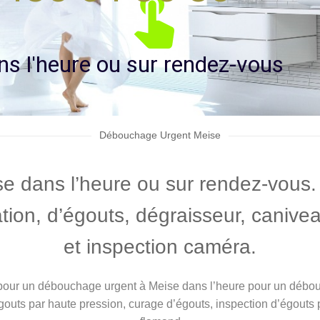
n
s
l
'
h
e
u
r
e
o
u
s
u
r
r
e
n
d
e
z
-
v
o
u
s
Débouchage Urgent Meise
 dans l’heure ou sur rendez-vous. 
on, d’égouts, dégraisseur, caniveau
et inspection caméra.
on pour un débouchage urgent à Meise dans l’heure pour un débo
ts par haute pression, curage d’égouts, inspection d’égouts 