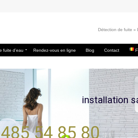
Détection de fuite 
e fuite d’eau
Rendez-vous en ligne
Blog
Contact
F
i
n
s
t
a
l
l
a
t
i
o
n
s
485 54 85 80