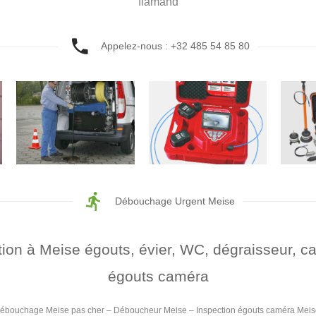
flamand
Appelez-nous : +32 485 54 85 80
Débouchage Urgent Meise
on à Meise égouts, évier, WC, dégraisseur, cani
égouts caméra
bouchage Meise pas cher – Déboucheur Meise – Inspection égouts caméra Meis