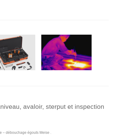
veau, avaloir, sterput et inspection
e – débouchage égouts Meise .