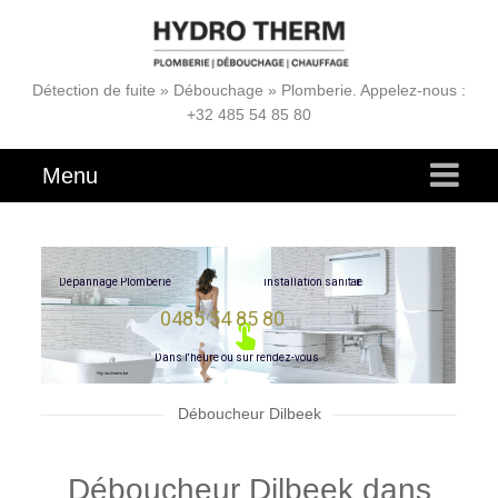
Détection de fuite » Débouchage » Plomberie. Appelez-nous :
+32 485 54 85 80
Menu
e
r
i
a
t
D
é
p
a
n
n
a
g
e
P
l
o
m
b
e
r
i
e
i
n
s
t
a
l
l
a
t
i
o
n
s
a
n
i
0485 54 85 80
D
a
n
s
l
'
h
e
u
r
e
o
u
s
u
r
r
e
n
d
e
z
-
v
o
u
s
Déboucheur Dilbeek
Déboucheur Dilbeek dans