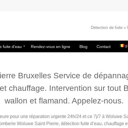
Détection de fuite 
e fuite d’eau
Rendez-vous en ligne
Blog
Contact
F
erre Bruxelles Service de dépannag
 chauffage. Intervention sur tout B
wallon et flamand. Appelez-nous.
heure pour une réparation urgente 24h/24 et ce 7j/7 à Woluwe Sa
berie Woluwe Saint Pierre, détection fuite d’eau, chauffage e