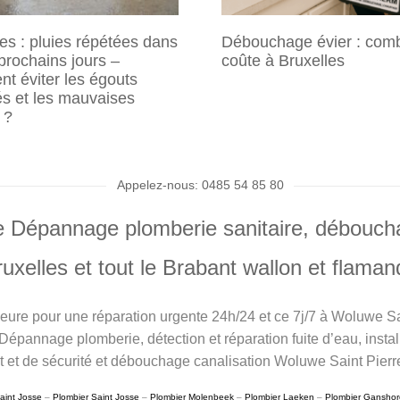
es : pluies répétées dans
Débouchage évier : com
prochains jours –
coûte à Bruxelles
t éviter les égouts
s et les mauvaises
 ?
Appelez-nous: 0485 54 85 80
 Dépannage plomberie sanitaire, débouchage
Bruxelles et tout le Brabant wallon et flama
heure pour une réparation urgente 24h/24 et ce 7j/7 à Woluwe Sa
pannage plomberie, détection et réparation fuite d’eau, installat
rrêt et de sécurité et débouchage canalisation Woluwe Saint Pierre
aint Josse
–
Plombier Saint Josse
–
Plombier Molenbeek
–
Plombier Laeken
–
Plombier Ganshor