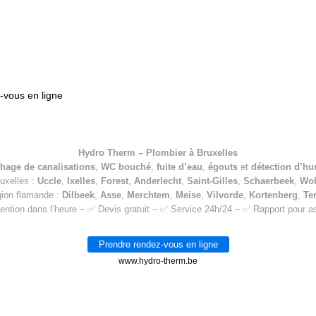
vous en ligne
Hydro Therm – Plombier à Bruxelles
hage de canalisations
,
WC bouché
,
fuite d’eau
,
égouts
et
détection d’hu
ruxelles :
Uccle
,
Ixelles
,
Forest
,
Anderlecht
,
Saint-Gilles
,
Schaerbeek
,
Wo
gion flamande :
Dilbeek
,
Asse
,
Merchtem
,
Meise
,
Vilvorde
,
Kortenberg
,
Te
ention dans l’heure – ✅ Devis gratuit – ✅ Service 24h/24 – ✅ Rapport pour 
Prendre rendez-vous en ligne
www.hydro-therm.be