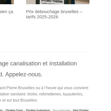
bien ça
Prix debouchage bruxelles –
Fuite
Détec
Truc
tarifs 2025-2026
avant
Détect
N’atte
Une fu
et pro
tuyaut
des dé
d’eau 
absol
maîtri
et le 
l’empl
du plo
 canalisation et installation
nd. Appelez-nous.
int Pierre Bruxelles ou à l’heure qui vous convient
ion sanitaire: boiler, robinetteries, tuyauteries,
 et sur tout Bruxelles
en
–
Plombier Evere
–
Plombier Auderghem
– Nos partenaires :
Alam Plumber