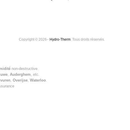
Copyright © 2026–
Hydro-Therm
. Tous droits réservés.
midité
non-destructive.
luwe
,
Auderghem
, etc.
rvuren
,
Overijse
,
Waterloo
.
assurance