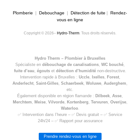
Plomberie
|
Debouchage
|
Détection de fuite
|
Rendez-
vous en ligne
Copyright © 2026–
Hydro-Therm
. Tous droits réservés.
Hydro Therm – Plombier à Bruxelles
Spécialiste en
débouchage de canalisations
,
WC bouché
,
fuite d’eau
,
égouts
et
détection d’humidité
non-destructive.
Intervention rapide à Bruxelles :
Uccle
,
Ixelles
,
Forest
,
Anderlecht
,
Saint-Gilles
,
Schaerbeek
,
Woluwe
,
Auderghem
,
etc.
Également disponible en région flamande :
Dilbeek
,
Asse
,
Merchtem
,
Meise
,
Vilvorde
,
Kortenberg
,
Tervuren
,
Overijse
,
Waterloo
.
✅ Intervention dans l’heure – ✅ Devis gratuit – ✅ Service
24h/24 – ✅ Rapport pour assurance
Prendre rendez-vous en ligne