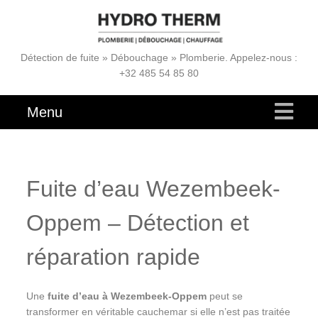
Détection de fuite » Débouchage » Plomberie. Appelez-nous :
+32 485 54 85 80
Menu
Fuite d’eau Wezembeek-
Oppem – Détection et
réparation rapide
Une
fuite d’eau à Wezembeek-Oppem
peut se
transformer en véritable cauchemar si elle n’est pas traitée