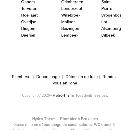
Oppem
Grimbergen
Saint-
Tervuren
Londerzeel
Pierre
Hoeilaart
Willebroek
Drogenbos
Overijse
Malines
Lot
Diegem
Buizingen
Alsemberg
Beersel
Lembeek
Dilbeek
Plomberie
|
Debouchage
|
Détection de fuite
|
Rendez-
vous en ligne
Copyright © 2026–
Hydro-Therm
. Tous droits réservés.
Hydro Therm – Plombier à Bruxelles
Spécialiste en
débouchage de canalisations
,
WC bouché
,