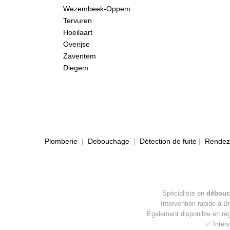
Wezembeek-Oppem
Tervuren
Hoeilaart
Overijse
Zaventem
Diegem
Plomberie
|
Debouchage
|
Détection de fuite
|
Rendez-
Spécialiste en
débouc
Intervention rapide à B
Également disponible en ré
✅ Interv