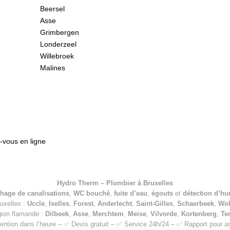
Beersel
Asse
Grimbergen
Londerzeel
Willebroek
Malines
vous en ligne
Hydro Therm – Plombier à Bruxelles
hage de canalisations
,
WC bouché
,
fuite d’eau
,
égouts
et
détection d’hu
ruxelles :
Uccle
,
Ixelles
,
Forest
,
Anderlecht
,
Saint-Gilles
,
Schaerbeek
,
Wo
gion flamande :
Dilbeek
,
Asse
,
Merchtem
,
Meise
,
Vilvorde
,
Kortenberg
,
Te
ention dans l’heure – ✅ Devis gratuit – ✅ Service 24h/24 – ✅ Rapport pour 