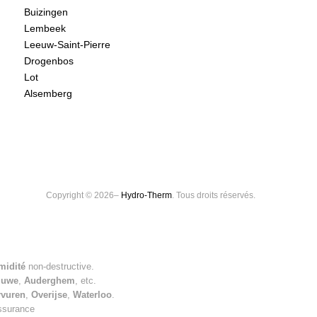
Buizingen
Lembeek
Leeuw-Saint-Pierre
Drogenbos
Lot
Alsemberg
Copyright © 2026–
Hydro-Therm
. Tous droits réservés.
midité
non-destructive.
luwe
,
Auderghem
, etc.
rvuren
,
Overijse
,
Waterloo
.
assurance