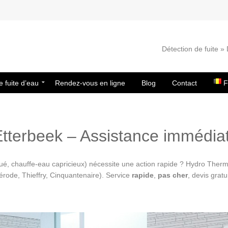
Détection de fuite 
e fuite d’eau
Rendez-vous en ligne
Blog
Contact
F
tterbeek – Assistance immédiat
ué, chauffe-eau capricieux) nécessite une action rapide ? Hydro The
érode, Thieffry, Cinquantenaire). Service
rapide
,
pas cher
, devis gratu