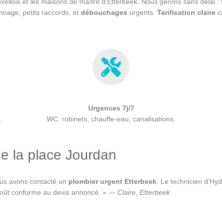
ellois et les maisons de maître d’Etterbeek. Nous gérons sans délai :
nnage, petits raccords, et
débouchages
urgents.
Tarification claire
c
Urgences 7j/7
.
WC, robinets, chauffe-eau, canalisations.
de la place Jourdan
Nous avons contacté un
plombier urgent Etterbeek
. Le technicien d’Hyd
 et coût conforme au devis annoncé. » —
Claire, Etterbeek