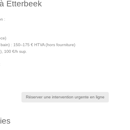
à Etterbeek
n :
èce)
bain) : 150–175 € HTVA (hors fourniture)
h), 100 €/h sup.
€
Réserver une intervention urgente en ligne
ies