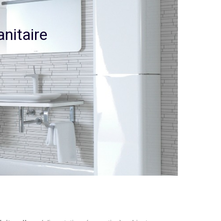
a
n
i
t
a
i
r
e