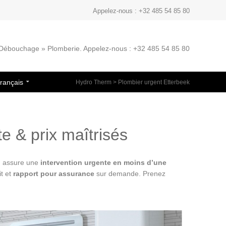
Appelez-nous : +32 485 54 85 80
» Débouchage » Plomberie. Appelez-nous : +32 485 54 85 80
rançais
Hydro Therm
>
Plombier urgent Etterbeek
e & prix maîtrisés
rm assure une
intervention urgente
en moins d’une
it et
rapport pour assurance
sur demande. Prenez