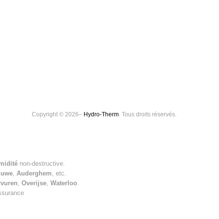
Copyright © 2026–
Hydro-Therm
. Tous droits réservés.
midité
non-destructive.
luwe
,
Auderghem
, etc.
rvuren
,
Overijse
,
Waterloo
.
assurance