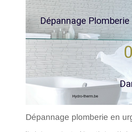
D
é
p
a
n
n
a
g
e
P
l
o
m
b
e
r
i
e
0
D
a
Dépannage plomberie en ur