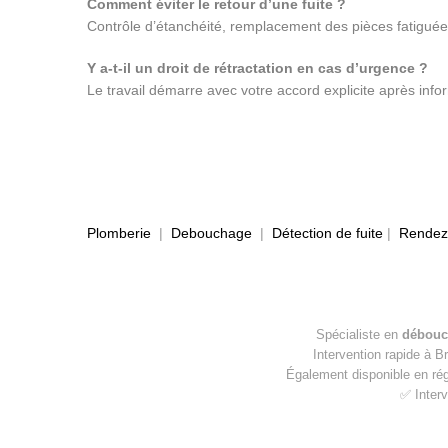
Comment éviter le retour d’une fuite ?
Contrôle d’étanchéité, remplacement des pièces fatiguées
Y a-t-il un droit de rétractation en cas d’urgence ?
Le travail démarre avec votre accord explicite après inform
Plomberie
|
Debouchage
|
Détection de fuite
|
Rendez-
Spécialiste en
débouc
Intervention rapide à B
Également disponible en ré
✅ Interv