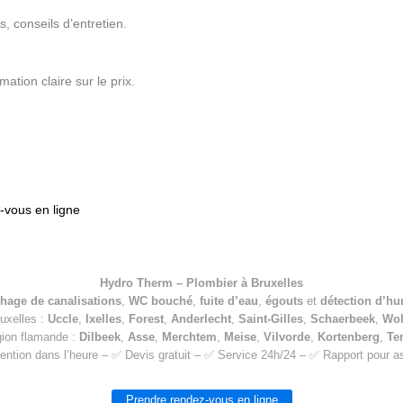
, conseils d’entretien.
ation claire sur le prix.
vous en ligne
Hydro Therm – Plombier à Bruxelles
hage de canalisations
,
WC bouché
,
fuite d’eau
,
égouts
et
détection d’hu
ruxelles :
Uccle
,
Ixelles
,
Forest
,
Anderlecht
,
Saint-Gilles
,
Schaerbeek
,
Wo
gion flamande :
Dilbeek
,
Asse
,
Merchtem
,
Meise
,
Vilvorde
,
Kortenberg
,
Te
ention dans l’heure – ✅ Devis gratuit – ✅ Service 24h/24 – ✅ Rapport pour 
Prendre rendez-vous en ligne