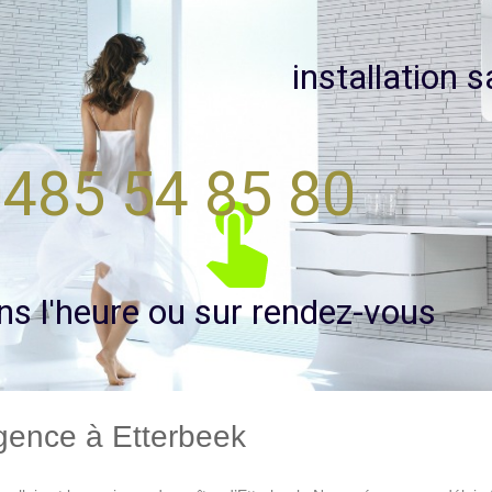
i
n
s
t
a
l
l
a
t
i
o
n
s
485 54 85 80
n
s
l
'
h
e
u
r
e
o
u
s
u
r
r
e
n
d
e
z
-
v
o
u
s
gence à Etterbeek