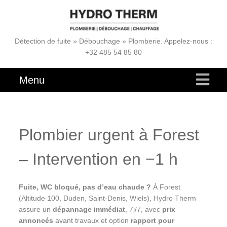
Détection de fuite » Débouchage » Plomberie. Appelez-nous :
+32 485 54 85 80
Menu
Plombier urgent à Forest
– Intervention en
−1 h
Fuite, WC bloqué, pas d’eau chaude ?
À Forest
(Altitude 100, Duden, Saint-Denis, Wiels), Hydro Therm
assure un
dépannage immédiat
, 7j/7, avec
prix
annoncés
avant travaux et option
rapport pour