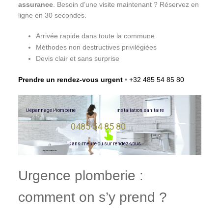
assurance
. Besoin d’une visite maintenant ? Réservez en
ligne en 30 secondes.
Arrivée rapide dans toute la commune
Méthodes non destructives privilégiées
Devis clair et sans surprise
Prendre un rendez-vous urgent
•
+32 485 54 85 80
D
é
p
a
n
n
a
g
e
P
l
o
m
b
e
r
i
e
i
n
s
t
a
l
l
a
t
i
o
n
s
a
n
i
t
a
i
r
e
0485 54 85 80
D
a
n
s
l
'
h
e
u
r
e
o
u
s
u
r
r
e
n
d
e
z
-
v
o
u
s
Urgence plomberie :
comment on s’y prend ?