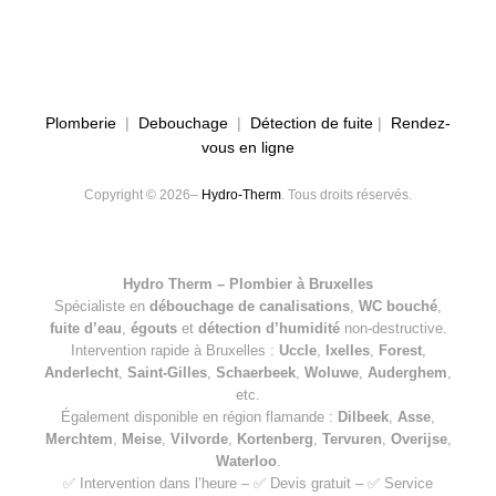
Plomberie
|
Debouchage
|
Détection de fuite
|
Rendez-
vous en ligne
Copyright © 2026–
Hydro-Therm
. Tous droits réservés.
Hydro Therm – Plombier à Bruxelles
Spécialiste en
débouchage de canalisations
,
WC bouché
,
fuite d’eau
,
égouts
et
détection d’humidité
non-destructive.
Intervention rapide à Bruxelles :
Uccle
,
Ixelles
,
Forest
,
Anderlecht
,
Saint-Gilles
,
Schaerbeek
,
Woluwe
,
Auderghem
,
etc.
Également disponible en région flamande :
Dilbeek
,
Asse
,
Merchtem
,
Meise
,
Vilvorde
,
Kortenberg
,
Tervuren
,
Overijse
,
Waterloo
.
✅ Intervention dans l’heure – ✅ Devis gratuit – ✅ Service