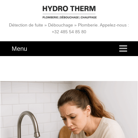
Détection de fuite » Débouchage » Plomberie. Appelez-nous :
+32 485 54 85 80
Menu