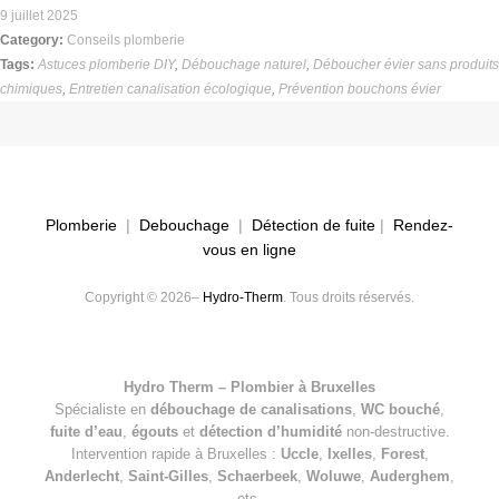
9 juillet 2025
Category:
Conseils plomberie
Tags:
Astuces plomberie DIY
,
Débouchage naturel
,
Déboucher évier sans produits
chimiques
,
Entretien canalisation écologique
,
Prévention bouchons évier
Plomberie
|
Debouchage
|
Détection de fuite
|
Rendez-
vous en ligne
Copyright © 2026–
Hydro-Therm
. Tous droits réservés.
Hydro Therm – Plombier à Bruxelles
Spécialiste en
débouchage de canalisations
,
WC bouché
,
fuite d’eau
,
égouts
et
détection d’humidité
non-destructive.
Intervention rapide à Bruxelles :
Uccle
,
Ixelles
,
Forest
,
Anderlecht
,
Saint-Gilles
,
Schaerbeek
,
Woluwe
,
Auderghem
,
etc.