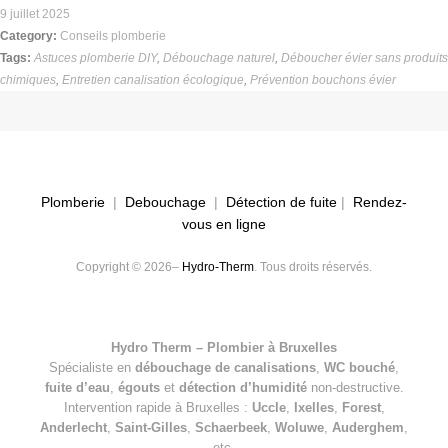
9 juillet 2025
Category:
Conseils plomberie
Tags:
Astuces plomberie DIY
,
Débouchage naturel
,
Déboucher évier sans produits
chimiques
,
Entretien canalisation écologique
,
Prévention bouchons évier
Plomberie
|
Debouchage
|
Détection de fuite
|
Rendez-
vous en ligne
Copyright © 2026–
Hydro-Therm
. Tous droits réservés.
Hydro Therm – Plombier à Bruxelles
Spécialiste en
débouchage de canalisations
,
WC bouché
,
fuite d’eau
,
égouts
et
détection d’humidité
non-destructive.
Intervention rapide à Bruxelles :
Uccle
,
Ixelles
,
Forest
,
Anderlecht
,
Saint-Gilles
,
Schaerbeek
,
Woluwe
,
Auderghem
,
etc.