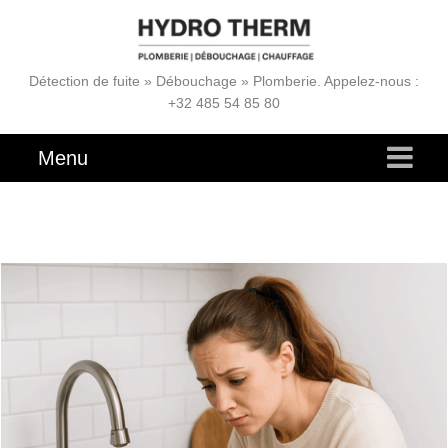
Détection de fuite » Débouchage » Plomberie. Appelez-nous :
+32 485 54 85 80
Menu