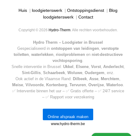
Huis
|
loodgieterswerk
|
Ontstoppingsdienst
|
Blog
loodgieterswerk
|
Contact
Copyright © 2026
Hydro-Therm
. Alle rechten voorbehouden.
Hydro Therm – Loodgieter in Brussel
Gespecialiseerd in
ontstoppen van leidingen
,
verstopte
toiletten
,
waterlekken
,
rioolproblemen
en
niet-destructieve
vochtopsporing
.
Snelle interventie in Brussel:
Ukkel
,
Elsene
,
Vorst
,
Anderlecht
,
Sint-Gillis
,
Schaarbeek
,
Woluwe
,
Oudergem
, enz.
Ook actief in de Vlaamse Rand:
Dilbeek
,
Asse
,
Merchtem
,
Meise
,
Vilvoorde
,
Kortenberg
,
Tervuren
,
Overijse
,
Waterloo
.
✅ Interventie binnen het uur – ✅ Gratis offerte – ✅ 24/7 service
– ✅ Rapport voor verzekering
Online afspraak maken
www.hydro-therm.be