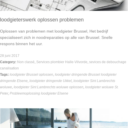
loodgieterswerk oplossen problemen
Oplossen van problemen met loodgieter Brussel, Het bedrijf
specialiseert zich in noodreparaties op alle van Brussel. Snelle
respons binnen het uur.
28 juni 2017
Category:
Non classé
,
Services plombier Halle-Vilvorde
,
sevices de debouchage
canalisation
Tags:
loodgieter Brussel oplossen
,
loodgieter dringende Brussel loodgieter
dringende Elsene
,
loodgieter dringende Ukkel
,
loodgieter Sint Lambrechts
woluwe
,
loodgieter Sint Lambrechts woluwe oplossen
,
loodgieter woluwe St.
Peter
,
Probleemoplossing loodgieter Elsene