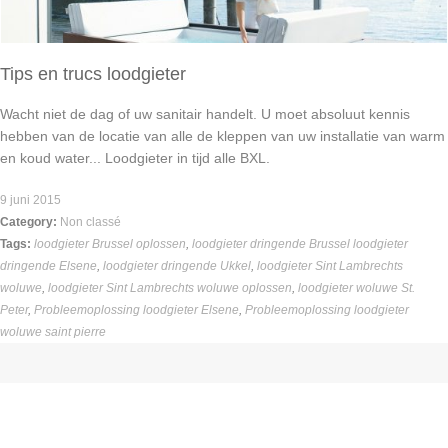
Tips en trucs loodgieter
Wacht niet de dag of uw sanitair handelt. U moet absoluut kennis
hebben van de locatie van alle de kleppen van uw installatie van warm
en koud water... Loodgieter in tijd alle BXL.
9 juni 2015
Category:
Non classé
Tags:
loodgieter Brussel oplossen
,
loodgieter dringende Brussel loodgieter
dringende Elsene
,
loodgieter dringende Ukkel
,
loodgieter Sint Lambrechts
woluwe
,
loodgieter Sint Lambrechts woluwe oplossen
,
loodgieter woluwe St.
Peter
,
Probleemoplossing loodgieter Elsene
,
Probleemoplossing loodgieter
woluwe saint pierre