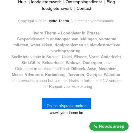
Huis
|
loodgieterswerk
|
Ontstoppingsdienst
|
Blog
loodgieterswerk
|
Contact
Copyright © 2026
Hydro-Therm
. Alle rechten voorbehouden.
Hydro Therm – Loodgieter in Brussel
Gespecialiseerd in
ontstoppen van leidingen
,
verstopte
toiletten
,
waterlekken
,
rioolproblemen
en
niet-destructieve
vochtopsporing
.
Snelle interventie in Brussel:
Ukkel
,
Elsene
,
Vorst
,
Anderlecht
,
Sint-Gillis
,
Schaarbeek
,
Woluwe
,
Oudergem
, enz.
Ook actief in de Vlaamse Rand:
Dilbeek
,
Asse
,
Merchtem
,
Meise
,
Vilvoorde
,
Kortenberg
,
Tervuren
,
Overijse
,
Waterloo
.
✅ Interventie binnen het uur – ✅ Gratis offerte – ✅ 24/7 service
– ✅ Rapport voor verzekering
Online afspraak maken
www.hydro-therm.be
📞 Noodoproep