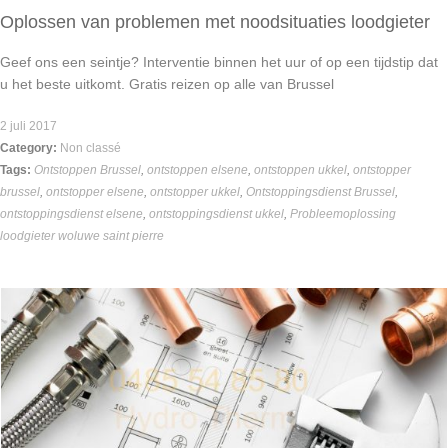
Oplossen van problemen met noodsituaties loodgieter
Geef ons een seintje? Interventie binnen het uur of op een tijdstip dat
u het beste uitkomt. Gratis reizen op alle van Brussel
2 juli 2017
Category:
Non classé
Tags:
Ontstoppen Brussel
,
ontstoppen elsene
,
ontstoppen ukkel
,
ontstopper
brussel
,
ontstopper elsene
,
ontstopper ukkel
,
Ontstoppingsdienst Brussel
,
ontstoppingsdienst elsene
,
ontstoppingsdienst ukkel
,
Probleemoplossing
loodgieter woluwe saint pierre