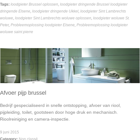
Tags:
loodgieter Brussel oplossen
,
loodgieter dringende Brussel loodgieter
dringende Elsene
,
loodgieter dringende Ukkel
,
loodgieter Sint Lambrechts
woluwe
,
loodgieter Sint Lambrechts woluwe oplossen
,
loodgieter woluwe St.
Peter
,
Probleemoplossing loodgieter Elsene
,
Probleemoplossing loodgieter
woluwe saint pierre
Afvoer pijp brussel
Bedrijf gespecialiseerd in snelle ontstopping, afvoer van riool,
pijpleiding, toilet, gootsteen door hoge druk en mechanisch.
Rioolreiniging en camera-inspectie.
9 juni 2015
Category:
Non classé