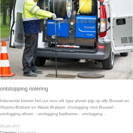
ontstopping riolering
Interventie binnen het uur voor elk type afvoer pijp op alle Brussel en
Vlaams-Brabant en Waals-Brabant. Unclogging riool Brussel -
unclogging afvoer - unclogging badkamer - unclogging ..
28 juni 2017
Category:
Non classé