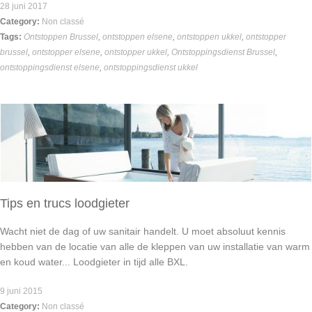
28 juni 2017
Category:
Non classé
Tags:
Ontstoppen Brussel
,
ontstoppen elsene
,
ontstoppen ukkel
,
ontstopper
brussel
,
ontstopper elsene
,
ontstopper ukkel
,
Ontstoppingsdienst Brussel
,
ontstoppingsdienst elsene
,
ontstoppingsdienst ukkel
Tips en trucs loodgieter
Wacht niet de dag of uw sanitair handelt. U moet absoluut kennis
hebben van de locatie van alle de kleppen van uw installatie van warm
en koud water... Loodgieter in tijd alle BXL.
9 juni 2015
Category:
Non classé