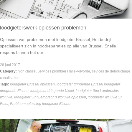
loodgieterswerk oplossen problemen
Oplossen van problemen met loodgieter Brussel, Het bedrijf
specialiseert zich in noodreparaties op alle van Brussel. Snelle
respons binnen het uur.
28 juni 2017
Category:
Non classé
,
Services plombier Halle-Vilvorde
,
sevices de debouchage
canalisation
Tags:
loodgieter Brussel oplossen
,
loodgieter dringende Brussel loodgieter
dringende Elsene
,
loodgieter dringende Ukkel
,
loodgieter Sint Lambrechts
woluwe
,
loodgieter Sint Lambrechts woluwe oplossen
,
loodgieter woluwe St.
Peter
,
Probleemoplossing loodgieter Elsene