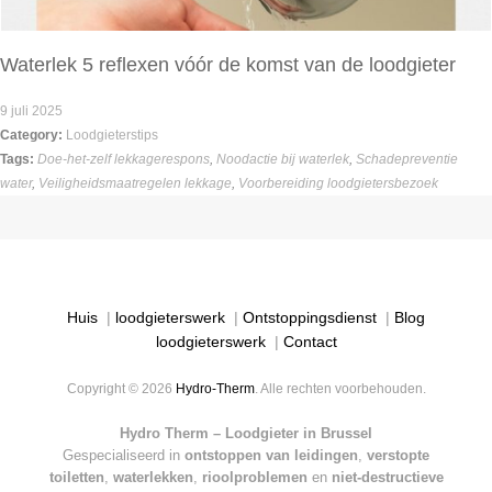
Waterlek 5 reflexen vóór de komst van de loodgieter
9 juli 2025
Category:
Loodgieterstips
Tags:
Doe-het-zelf lekkagerespons
,
Noodactie bij waterlek
,
Schadepreventie
water
,
Veiligheidsmaatregelen lekkage
,
Voorbereiding loodgietersbezoek
Huis
|
loodgieterswerk
|
Ontstoppingsdienst
|
Blog
loodgieterswerk
|
Contact
Copyright © 2026
Hydro-Therm
. Alle rechten voorbehouden.
Hydro Therm – Loodgieter in Brussel
Gespecialiseerd in
ontstoppen van leidingen
,
verstopte
toiletten
,
waterlekken
,
rioolproblemen
en
niet-destructieve