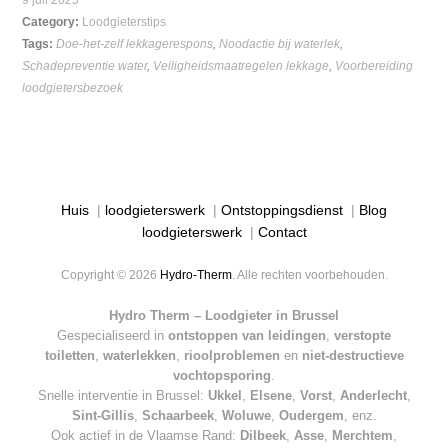
Category:
Loodgieterstips
Tags:
Doe-het-zelf lekkagerespons
,
Noodactie bij waterlek
,
Schadepreventie water
,
Veiligheidsmaatregelen lekkage
,
Voorbereiding
loodgietersbezoek
Huis
|
loodgieterswerk
|
Ontstoppingsdienst
|
Blog
loodgieterswerk
|
Contact
Copyright © 2026
Hydro-Therm
. Alle rechten voorbehouden.
Hydro Therm – Loodgieter in Brussel
Gespecialiseerd in
ontstoppen van leidingen
,
verstopte
toiletten
,
waterlekken
,
rioolproblemen
en
niet-destructieve
vochtopsporing
.
Snelle interventie in Brussel:
Ukkel
,
Elsene
,
Vorst
,
Anderlecht
,
Sint-Gillis
,
Schaarbeek
,
Woluwe
,
Oudergem
, enz.
Ook actief in de Vlaamse Rand:
Dilbeek
,
Asse
,
Merchtem
,