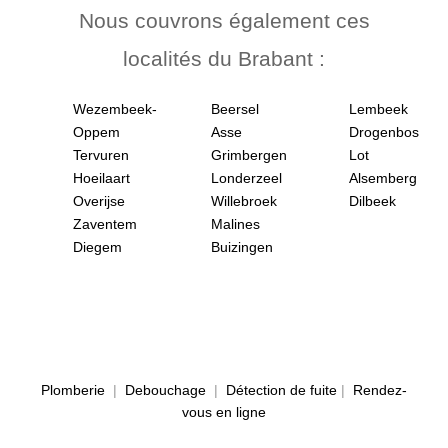
Nous couvrons également ces
localités du Brabant :
Wezembeek-
Beersel
Lembeek
Oppem
Asse
Drogenbos
Tervuren
Grimbergen
Lot
Hoeilaart
Londerzeel
Alsemberg
Overijse
Willebroek
Dilbeek
Zaventem
Malines
Diegem
Buizingen
Plomberie
|
Debouchage
|
Détection de fuite
|
Rendez-
vous en ligne