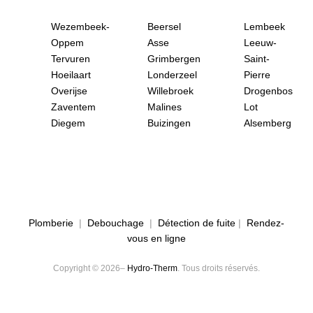
Wezembeek-
Beersel
Lembeek
Oppem
Asse
Leeuw-
Tervuren
Grimbergen
Saint-
Hoeilaart
Londerzeel
Pierre
Overijse
Willebroek
Drogenbos
Zaventem
Malines
Lot
Diegem
Buizingen
Alsemberg
Plomberie
|
Debouchage
|
Détection de fuite
|
Rendez-
vous en ligne
Copyright © 2026–
Hydro-Therm
. Tous droits réservés.