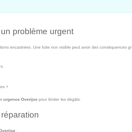
t un problème urgent
tions encastrées. Une fuite non visible peut avoir des conséquences gr
rs
les ⚡
r urgence Overijse
pour limiter les dégâts.
 réparation
Overijse
: