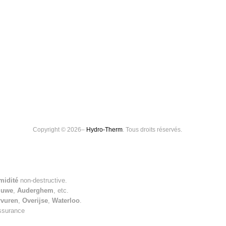
Copyright © 2026–
Hydro-Therm
. Tous droits réservés.
midité
non-destructive.
luwe
,
Auderghem
, etc.
rvuren
,
Overijse
,
Waterloo
.
assurance