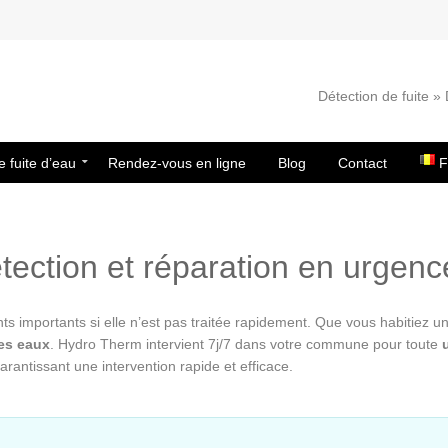
Détection de fuite 
e fuite d’eau
Rendez-vous en ligne
Blog
Contact
F
tection et réparation en urgenc
importants si elle n’est pas traitée rapidement. Que vous habitiez une
es eaux
. Hydro Therm intervient 7j/7 dans votre commune pour toute
garantissant une intervention rapide et efficace.