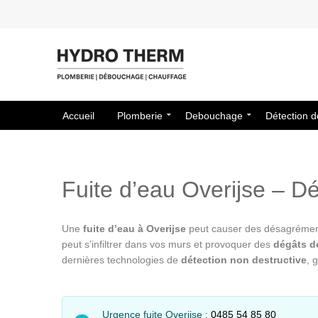
Accueil
Plomberie
Debouchage
Détection d
Fuite d’eau Overijse – Dé
Une
fuite d’eau à Overijse
peut causer des désagréments 
peut s’infiltrer dans vos murs et provoquer des
dégâts d
dernières technologies de
détection non destructive
, 
Urgence fuite Overijse :
0485 54 85 80