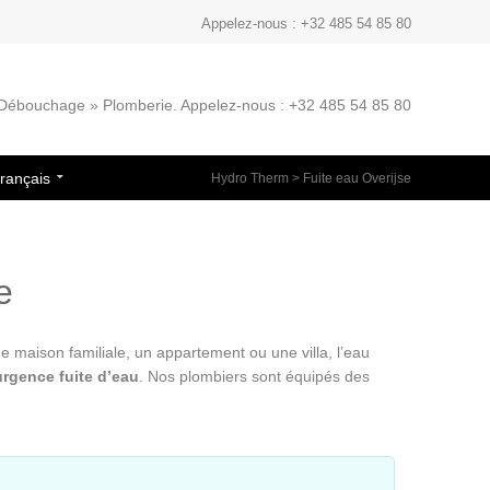
Appelez-nous : +32 485 54 85 80
» Débouchage » Plomberie. Appelez-nous : +32 485 54 85 80
rançais
Hydro Therm
>
Fuite eau Overijse
e
 maison familiale, un appartement ou une villa, l’eau
urgence fuite d’eau
. Nos plombiers sont équipés des