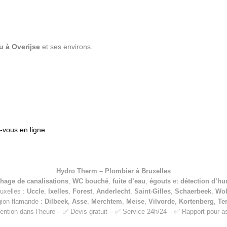
u à Overijse
et ses environs.
vous en ligne
Hydro Therm – Plombier à Bruxelles
hage de canalisations
,
WC bouché
,
fuite d’eau
,
égouts
et
détection d’hu
ruxelles :
Uccle
,
Ixelles
,
Forest
,
Anderlecht
,
Saint-Gilles
,
Schaerbeek
,
Wo
gion flamande :
Dilbeek
,
Asse
,
Merchtem
,
Meise
,
Vilvorde
,
Kortenberg
,
Te
ention dans l’heure – ✅ Devis gratuit – ✅ Service 24h/24 – ✅ Rapport pour 