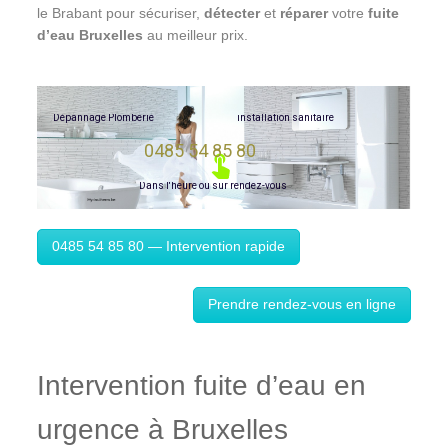
le Brabant pour sécuriser,
détecter
et
réparer
votre
fuite
d’eau Bruxelles
au meilleur prix.
D
é
p
a
n
n
a
g
e
P
l
o
m
b
e
r
i
e
i
n
s
t
a
l
l
a
t
i
o
n
s
a
n
i
t
a
i
r
e
0485 54 85 80
D
a
n
s
l
'
h
e
u
r
e
o
u
s
u
r
r
e
n
d
e
z
-
v
o
u
s
0485 54 85 80 — Intervention rapide
Prendre rendez-vous en ligne
Intervention fuite d’eau en
urgence à Bruxelles