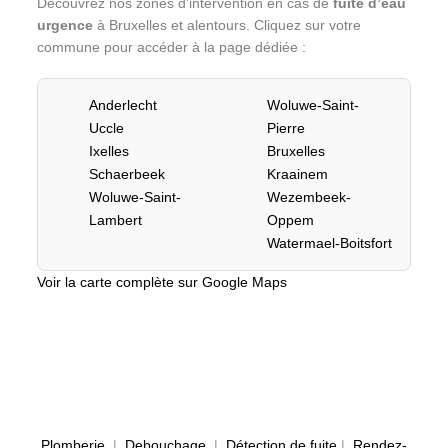
Découvrez nos zones d’intervention en cas de
fuite d’eau
urgence
à Bruxelles et alentours. Cliquez sur votre
commune pour accéder à la page dédiée :
Anderlecht
Woluwe-Saint-
Uccle
Pierre
Ixelles
Bruxelles
Schaerbeek
Kraainem
Woluwe-Saint-
Wezembeek-
Lambert
Oppem
Watermael-Boitsfort
Voir la carte complète sur Google Maps
Plomberie
|
Debouchage
|
Détection de fuite
|
Rendez-