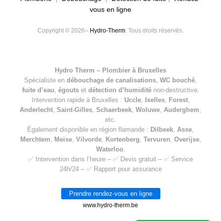
vous en ligne
Copyright © 2026–
Hydro-Therm
. Tous droits réservés.
Hydro Therm – Plombier à Bruxelles
Spécialiste en
débouchage de canalisations
,
WC bouché
,
fuite d’eau
,
égouts
et
détection d’humidité
non-destructive.
Intervention rapide à Bruxelles :
Uccle
,
Ixelles
,
Forest
,
Anderlecht
,
Saint-Gilles
,
Schaerbeek
,
Woluwe
,
Auderghem
,
etc.
Également disponible en région flamande :
Dilbeek
,
Asse
,
Merchtem
,
Meise
,
Vilvorde
,
Kortenberg
,
Tervuren
,
Overijse
,
Waterloo
.
✅ Intervention dans l’heure – ✅ Devis gratuit – ✅ Service
24h/24 – ✅ Rapport pour assurance
Prendre rendez-vous en ligne
www.hydro-therm.be