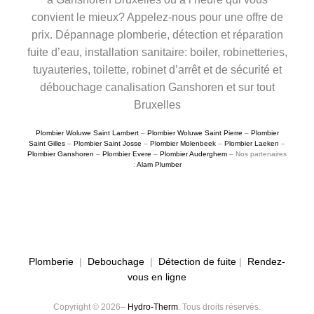
convient le mieux? Appelez-nous pour une offre de
prix. Dépannage plomberie, détection et réparation
fuite d’eau, installation sanitaire: boiler, robinetteries,
tuyauteries, toilette, robinet d’arrêt et de sécurité et
débouchage canalisation Ganshoren et sur tout
Bruxelles
Plombier Woluwe Saint Lambert
–
Plombier Woluwe Saint Pierre
–
Plombier
Saint Gilles
–
Plombier Saint Josse
–
Plombier Molenbeek
–
Plombier Laeken
–
Plombier Ganshoren
–
Plombier Evere
–
Plombier Auderghem
– Nos partenaires
:
Alam Plumber
Plomberie
|
Debouchage
|
Détection de fuite
|
Rendez-
vous en ligne
Copyright © 2026–
Hydro-Therm
. Tous droits réservés.