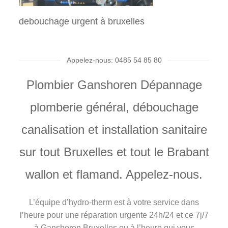
debouchage urgent à bruxelles
Br
Dé
Pr
Fu
Po
dé
Co
Dé
In
Dé
Pl
Tr
Se
Se
Se
pr
Br
pl
le
bo
Pou
Com
Dét
Ins
Ent
App
N’a
Un 
Ent
App
Une
Pou
chi
bou
pro
rég
Bru
vou
Vou
pro
déb
vou
Appelez-nous: 0485 54 85 80
imp
Bea
bou
cui
Bru
d'é
can
con
l’e
l'h
pre
con
l’a
éli
exp
Plombier Ganshoren Dépannage
plomberie général, débouchage
canalisation et installation sanitaire
sur tout Bruxelles et tout le Brabant
wallon et flamand. Appelez-nous.
L’équipe d’hydro-therm est à votre service dans
l’heure pour une réparation urgente 24h/24 et ce 7j/7
à Ganshoren Bruxelles ou à l’heure qui vous