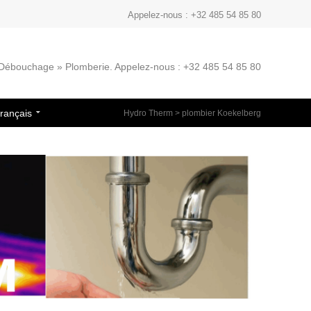
Appelez-nous : +32 485 54 85 80
» Débouchage » Plomberie. Appelez-nous : +32 485 54 85 80
rançais
Hydro Therm
>
plombier Koekelberg