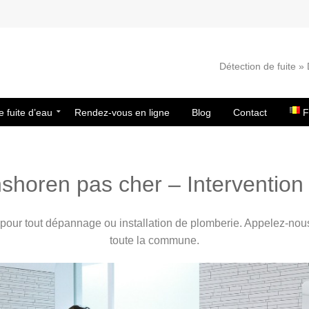
Détection de fuite 
e fuite d’eau
Rendez-vous en ligne
Blog
Contact
F
horen pas cher – Intervention 
pour tout dépannage ou installation de plomberie. Appelez-no
toute la commune.