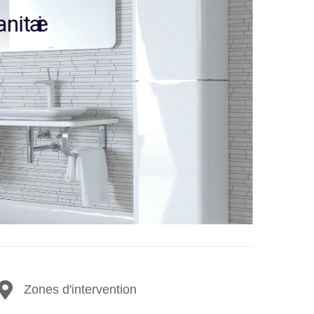
e
r
a
n
i
t
a
i
Zones d'intervention