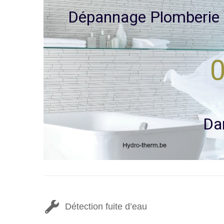
D
é
p
a
n
n
a
g
e
P
l
o
m
b
e
r
i
e
0
D
a
Détection fuite d’eau