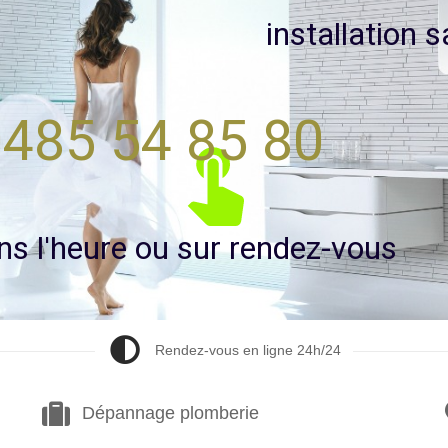
i
n
s
t
a
l
l
a
t
i
o
n
s
485 54 85 80
n
s
l
'
h
e
u
r
e
o
u
s
u
r
r
e
n
d
e
z
-
v
o
u
s
Rendez-vous en ligne 24h/24
Dépannage plomberie