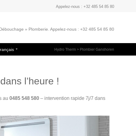
Appelez-nous : +32 485 54 85 80
» Débouchage » Plomberie. Appelez-nous : +32 485 54 85 80
rançais
Hydro Therm
>
Plombier Ganshoren
dans l’heure !
us au
0485 548 580
– intervention rapide 7j/7 dans