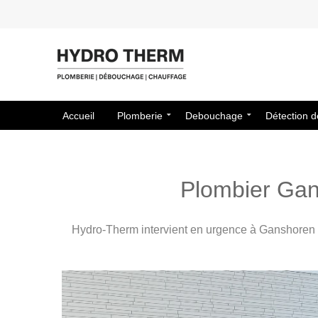
Accueil
Plomberie
Debouchage
Détection d
Plombier Gans
Hydro-Therm intervient en urgence à Ganshoren 