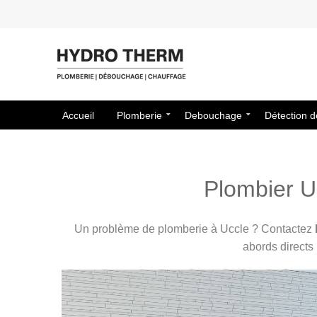
Accueil
Plomberie
Debouchage
Détection d
Plombier Uc
Un problème de plomberie à Uccle ? Contactez
abords directs