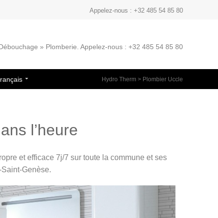
Appelez-nous : +32 485 54 85 80
» Débouchage » Plomberie. Appelez-nous : +32 485 54 85 80
rançais
Hydro Therm
>
Plombier Uccle
dans l’heure
ropre et efficace 7j/7 sur toute la commune et ses
e-Saint-Genèse.