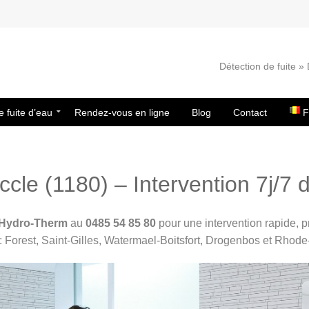
Détection de fuite 
e fuite d’eau
Rendez-vous en ligne
Blog
Contact
F
cle (1180) – Intervention 7j/7 
Hydro-Therm
au
0485 54 85 80
pour une intervention rapide, p
 : Forest, Saint-Gilles, Watermael-Boitsfort, Drogenbos et Rhod