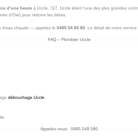
ns d’une heure
à Uccle, 7j/7. Uccle étant l’une des plus grandes co
vier d’Oie) pour réduire les délais.
us d’eau chaude — appelez le
0485 54 85 80
. Le détail de notre servic
FAQ – Plombier Uccle
 page
débouchage Uccle
.
te.
Appelez-nous : 0485 548 580