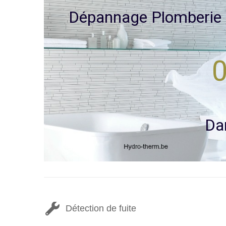
D
é
p
a
n
n
a
g
e
P
l
o
m
b
e
r
i
e
0
D
a
Détection de fuite