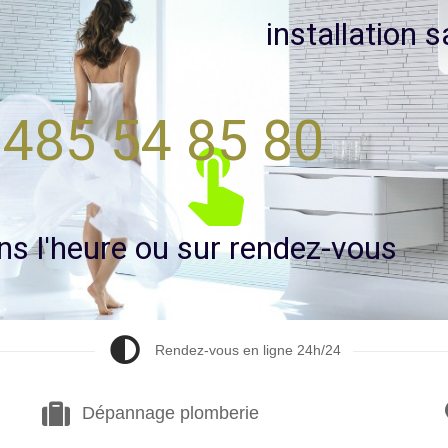
i
n
s
t
a
l
l
a
t
i
o
n
s
485 54 85 80
n
s
l
'
h
e
u
r
e
o
u
s
u
r
r
e
n
d
e
z
-
v
o
u
s
Rendez-vous en ligne 24h/24
Dépannage plomberie