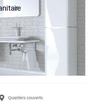
a
n
i
t
a
i
r
e
Quartiers couverts