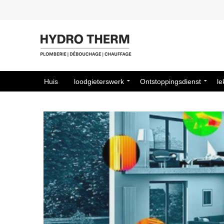
Huis
loodgieterswerk
Ontstoppingsdienst
le