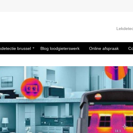
Lekdetec
kdetectie brussel
Blog loodgieterswerk
Online afspraak
Co