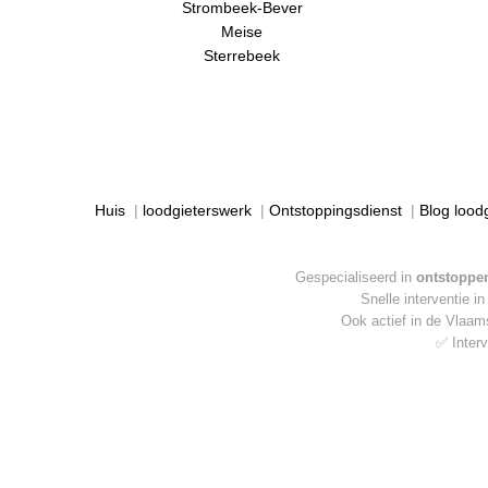
Strombeek-Bever
Meise
Sterrebeek
Huis
|
loodgieterswerk
|
Ontstoppingsdienst
|
Blog lood
Gespecialiseerd in
ontstoppen
Snelle interventie i
Ook actief in de Vlaa
✅ Interv