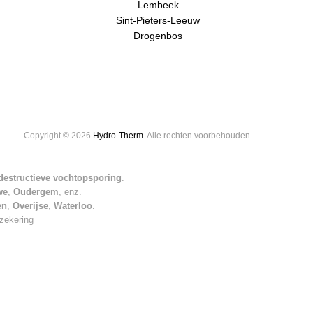
Lembeek
Sint-Pieters-Leeuw
Drogenbos
Copyright © 2026
Hydro-Therm
. Alle rechten voorbehouden.
-destructieve vochtopsporing
.
we
,
Oudergem
, enz.
en
,
Overijse
,
Waterloo
.
rzekering