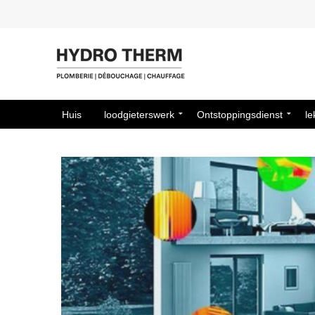
Huis
loodgieterswerk
Ontstoppingsdienst
le