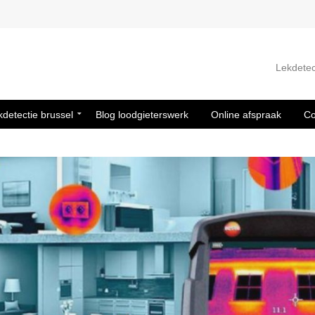
Lekdetec
kdetectie brussel
Blog loodgieterswerk
Online afspraak
Co