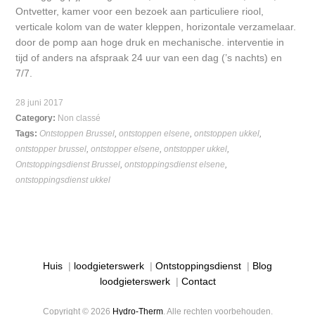
Ontvetter, kamer voor een bezoek aan particuliere riool,
verticale kolom van de water kleppen, horizontale verzamelaar.
door de pomp aan hoge druk en mechanische. interventie in
tijd of anders na afspraak 24 uur van een dag (’s nachts) en
7/7.
28 juni 2017
Category:
Non classé
Tags:
Ontstoppen Brussel
,
ontstoppen elsene
,
ontstoppen ukkel
,
ontstopper brussel
,
ontstopper elsene
,
ontstopper ukkel
,
Ontstoppingsdienst Brussel
,
ontstoppingsdienst elsene
,
ontstoppingsdienst ukkel
Huis
|
loodgieterswerk
|
Ontstoppingsdienst
|
Blog
loodgieterswerk
|
Contact
Copyright © 2026
Hydro-Therm
. Alle rechten voorbehouden.