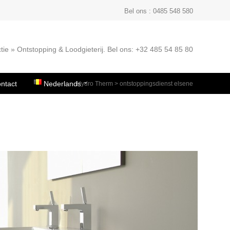
Bel ons : 0485 548 580
tie » Ontstopping & Loodgieterij. Bel ons: +32 485 54 85 80
ntact
Nederlands
Hydro Therm
>
ontstoppingsdienst elsene