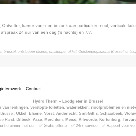
n, Ontvetter, kamer voor een bezoek aan particuliere riool, verticale 
 afspraak 24 uur van een dag (’s nachts) en 7/7.
er brussel
,
ontstopper elsene
,
ontstopper ukkel
,
Ontstoppingsdienst Brussel
,
ontsto
gieterswerk
|
Contact
Hydro Therm – Loodgieter in Brussel
 van leidingen
,
verstopte toiletten
,
waterlekken
,
rioolproblemen
en
niet
n Brussel:
Ukkel
,
Elsene
,
Vorst
,
Anderlecht
,
Sint-Gillis
,
Schaarbeek
,
Wolu
mse Rand:
Dilbeek
,
Asse
,
Merchtem
,
Meise
,
Vilvoorde
,
Kortenberg
,
Tervur
entie binnen het uur – ✅ Gratis offerte – ✅ 24/7 service – ✅ Rapport voor ve