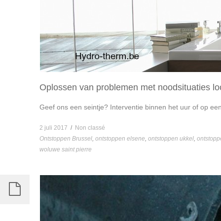
Oplossen van problemen met noodsituaties lo
Geef ons een seintje? Interventie binnen het uur of op een 
2 juli 2017
/
Non classé
Ontstoppen Brussel
,
ontstoppen elsene
,
ontstoppen ukkel
,
ontstopp
woluwe saint pierre