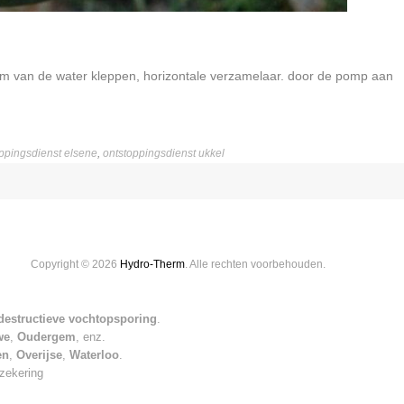
kolom van de water kleppen, horizontale verzamelaar. door de pomp aan
ppingsdienst elsene
,
ontstoppingsdienst ukkel
Copyright © 2026
Hydro-Therm
. Alle rechten voorbehouden.
-destructieve vochtopsporing
.
we
,
Oudergem
, enz.
en
,
Overijse
,
Waterloo
.
rzekering