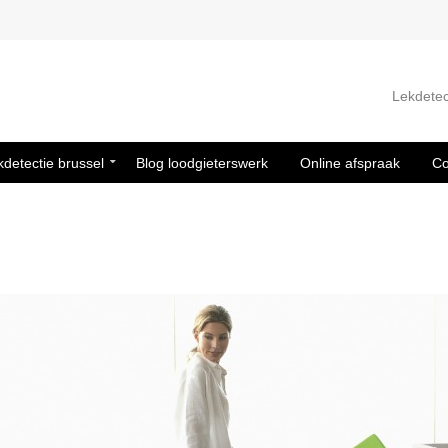
Lekdetec
kdetectie brussel
Blog loodgieterswerk
Online afspraak
Co