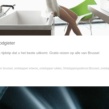
odgieter
tijdstip dat u het beste uitkomt. Gratis reizen op alle van Brussel
er brussel
,
ontstopper elsene
,
ontstopper ukkel
,
Ontstoppingsdienst Brussel
,
ontsto