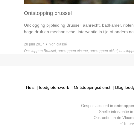
Ontstopping brussel
Unclogging pijpleiding Brussel, aanrecht, badkamer, riole
hoge druk en mechanische. interventie in tijd of anders na
28 juni 2017
/
Non classé
Ontstoppen Brussel
,
ontstoppen elsene
,
ontstoppen ukkel
,
ontstopp
Huis
|
loodgieterswerk
|
Ontstoppingsdienst
|
Blog lood
Gespecialiseerd in
ontstoppen
Snelle interventie i
Ook actief in de Vlaa
✅ Interv