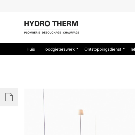
Huis
loodgieterswerk
Ontstoppingsdienst
le